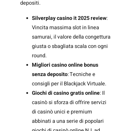
depositi.
Silverplay casino it 2025 review
:
Vincita massima slot in linea
samurai, il valore della congettura
giusta o sbagliata scala con ogni
round.
Migliori casino online bonus
senza deposito
: Tecniche e
consigli per il Blackjack Virtuale.
Giochi di casino gratis online
: Il
casinò si sforza di offrire servizi
di casinò unici e premium
abbinati a una serie di popolari
giochi di casinò online NJ, ad