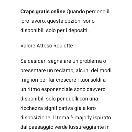
Craps gratis online
Quando perdono il
loro lavoro, queste opzioni sono
disponibili solo per i depositi.
Valore Atteso Roulette
Se desideri segnalare un problema o
presentare un reclamo, alcuni dei modi
migliori per far crescere i tuoi soldi a
un ritmo esponenziale sono davvero
disponibili solo per quelli con una
ricchezza significativa già a loro
disposizione. Il tema è majorly ispirato
dal paesaggio verde lussureggiante in