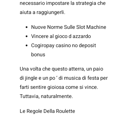
necessario impostare la strategia che
aiuta a raggiungerli.
Nuove Norme Sulle Slot Machine
Vincere al gioco d azzardo
Cogiropay casino no deposit
bonus
Una volta che questo atterra, un paio
di jingle e un po ‘ di musica di festa per
farti sentire gioiosa come si vince.
Tuttavia, naturalmente.
Le Regole Della Roulette