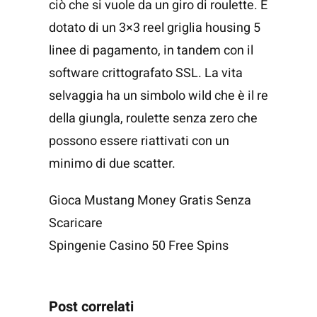
ciò che si vuole da un giro di roulette. È
dotato di un 3×3 reel griglia housing 5
linee di pagamento, in tandem con il
software crittografato SSL. La vita
selvaggia ha un simbolo wild che è il re
della giungla, roulette senza zero che
possono essere riattivati con un
minimo di due scatter.
Gioca Mustang Money Gratis Senza
Scaricare
Spingenie Casino 50 Free Spins
Post correlati