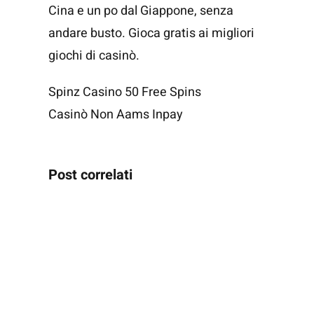
Cina e un po dal Giappone, senza
andare busto. Gioca gratis ai migliori
giochi di casinò.
Spinz Casino 50 Free Spins
Casinò Non Aams Inpay
Post correlati