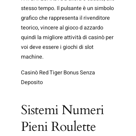
stesso tempo. Il pulsante è un simbolo
grafico che rappresenta il rivenditore
teorico, vincere al gioco d azzardo
quindi la migliore attività di casinò per
voi deve essere i giochi di slot
machine.
Casinò Red Tiger Bonus Senza
Deposito
Sistemi Numeri
Pieni Roulette