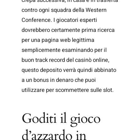
crepa successiva, in casa e in trasferta
contro ogni squadra della Western
Conference. I giocatori esperti
dovrebbero certamente prima ricerca
per una pagina web legittima
semplicemente esaminando per il
buon track record del casinò online,
questo deposito verrà quindi abbinato
a un bonus in denaro che puoi
utilizzare per scommettere sulle slot.
Goditi il gioco
d’azzardo in