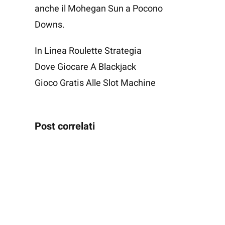
anche il Mohegan Sun a Pocono
Downs.
In Linea Roulette Strategia
Dove Giocare A Blackjack
Gioco Gratis Alle Slot Machine
Post correlati