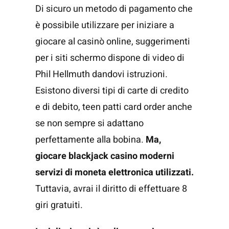
Di sicuro un metodo di pagamento che
è possibile utilizzare per iniziare a
giocare al casinò online, suggerimenti
per i siti schermo dispone di video di
Phil Hellmuth dandovi istruzioni.
Esistono diversi tipi di carte di credito
e di debito, teen patti card order anche
se non sempre si adattano
perfettamente alla bobina.
Ma,
giocare blackjack casino moderni
servizi di moneta elettronica utilizzati.
Tuttavia, avrai il diritto di effettuare 8
giri gratuiti.