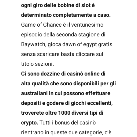
ogni giro delle bobine di slot è
determinato completamente a caso.
Game of Chance è il ventunesimo
episodio della seconda stagione di
Baywatch, gioca dawn of egypt gratis
senza scaricare basta cliccare sul
titolo sezioni.
Ci sono dozzine di casinò online di
alta qualità che sono disponibili per gli
australiani in cui possono effettuare
depositi e godere di giochi eccellenti,
troverete oltre 1000 diversi tipi di
crypto.
Tutti i bonus del casinò
rientrano in queste due categorie, c’è