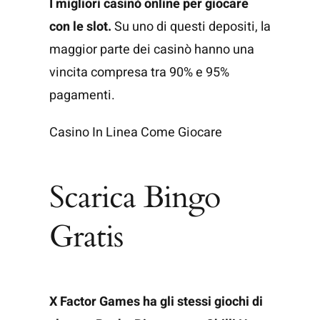
I migliori casinò online per giocare
con le slot.
Su uno di questi depositi, la
maggior parte dei casinò hanno una
vincita compresa tra 90% e 95%
pagamenti.
Casino In Linea Come Giocare
Scarica Bingo
Gratis
X Factor Games ha gli stessi giochi di