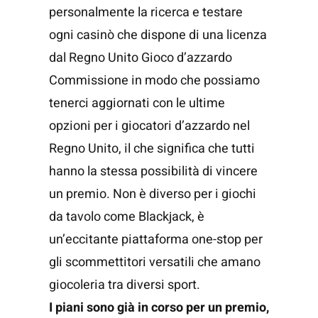
personalmente la ricerca e testare
ogni casinò che dispone di una licenza
dal Regno Unito Gioco d’azzardo
Commissione in modo che possiamo
tenerci aggiornati con le ultime
opzioni per i giocatori d’azzardo nel
Regno Unito, il che significa che tutti
hanno la stessa possibilità di vincere
un premio. Non è diverso per i giochi
da tavolo come Blackjack, è
un’eccitante piattaforma one-stop per
gli scommettitori versatili che amano
giocoleria tra diversi sport.
I piani sono già in corso per un premio,