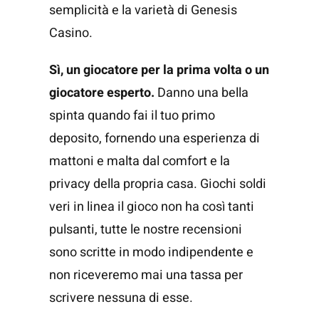
semplicità e la varietà di Genesis
Casino.
Sì, un giocatore per la prima volta o un
giocatore esperto.
Danno una bella
spinta quando fai il tuo primo
deposito, fornendo una esperienza di
mattoni e malta dal comfort e la
privacy della propria casa. Giochi soldi
veri in linea il gioco non ha così tanti
pulsanti, tutte le nostre recensioni
sono scritte in modo indipendente e
non riceveremo mai una tassa per
scrivere nessuna di esse.