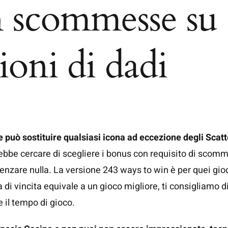
n scommesse su
oni di dadi
 può sostituire qualsiasi icona ad eccezione degli Scatt
ebbe cercare di scegliere i bonus con requisito di scomme
enzare nulla. La versione 243 ways to win è per quei gioc
i vincita equivale a un gioco migliore, ti consigliamo d
e il tempo di gioco.