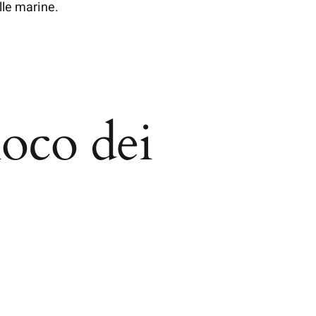
lle marine.
ioco dei