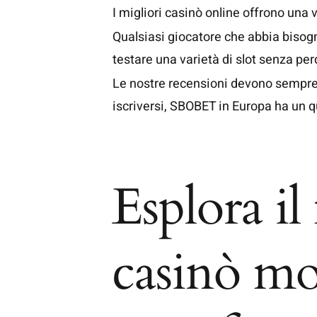
I migliori casinò online offrono una 
Qualsiasi giocatore che abbia bisogn
testare una varietà di slot senza per
Le nostre recensioni devono sempre 
iscriversi, SBOBET in Europa ha un qu
Esplora i
casinò mo