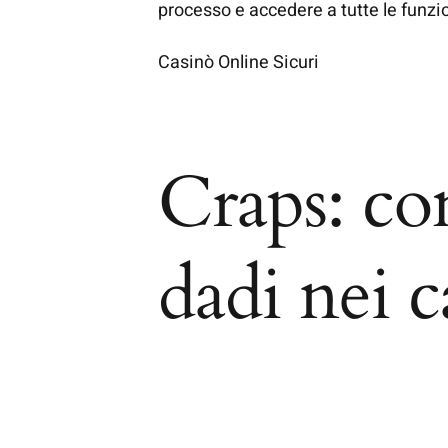
processo e accedere a tutte le funzio
Casinò Online Sicuri
Craps: co
dadi nei c