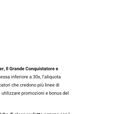
er, Il Grande Conquistatore e
ssa inferiore a 30x, l’aliquota
atori che credono più linee di
i utilizzare promozioni e bonus del