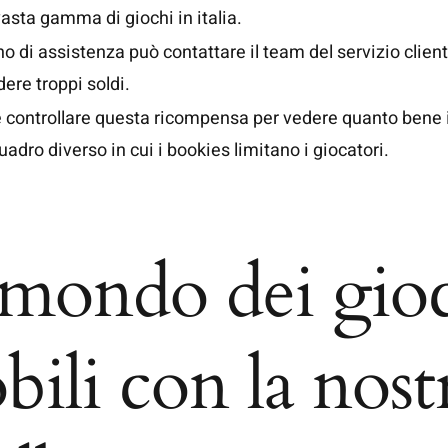
vasta gamma di giochi in italia.
o di assistenza può contattare il team del servizio clien
dere troppi soldi.
controllare questa ricompensa per vedere quanto bene i 
adro diverso in cui i bookies limitano i giocatori.
l mondo dei gio
bili con la nost