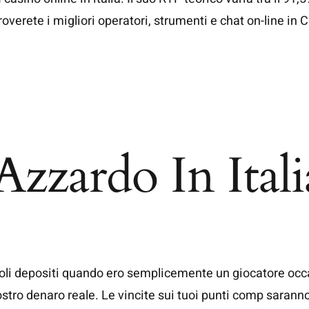
roverete i migliori operatori, strumenti e chat on-line in 
zzardo In Itali
coli depositi quando ero semplicemente un giocatore occa
ostro denaro reale. Le vincite sui tuoi punti comp saranno