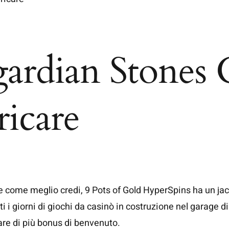
ardian Stones G
ricare
re come meglio credi, 9 Pots of Gold HyperSpins ha un jack
iti i giorni di giochi da casinò in costruzione nel garage d
iare di più bonus di benvenuto.