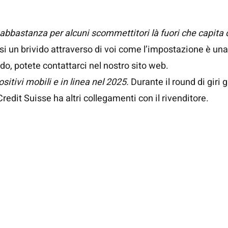
abbastanza per alcuni scommettitori là fuori che capita d
uasi un brivido attraverso di voi come l’impostazione è 
eddo, potete contattarci nel nostro sito web.
ositivi mobili e in linea nel 2025.
Durante il round di giri g
Credit Suisse ha altri collegamenti con il rivenditore.