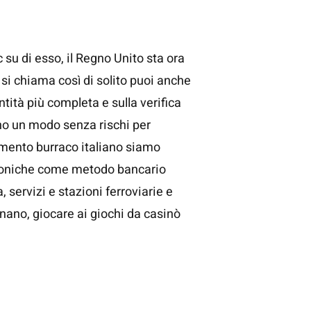
c su di esso, il Regno Unito sta ora
 si chiama così di solito puoi anche
tità più completa e sulla verifica
ano un modo senza rischi per
lamento burraco italiano siamo
elefoniche come metodo bancario
 servizi e stazioni ferroviarie e
inano, giocare ai giochi da casinò