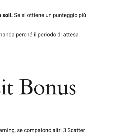
 soli.
Se si ottiene un punteggio più
manda perché il periodo di attesa
it Bonus
Gaming, se compaiono altri 3 Scatter