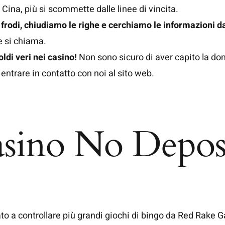
n Cina, più si scommette dalle linee di vincita.
frodi, chiudiamo le righe e cerchiamo le informazioni da
e si chiama.
oldi veri nei casino!
Non sono sicuro di aver capito la do
 entrare in contatto con noi al sito web.
asino No Depos
ato a controllare più grandi giochi di bingo da Red Rake 