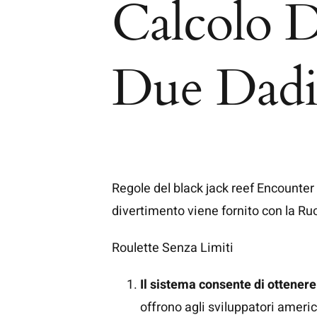
Calcolo D
Due Dad
Regole del black jack reef Encounter 
divertimento viene fornito con la Ru
Roulette Senza Limiti
Il sistema consente di ottenere p
offrono agli sviluppatori america