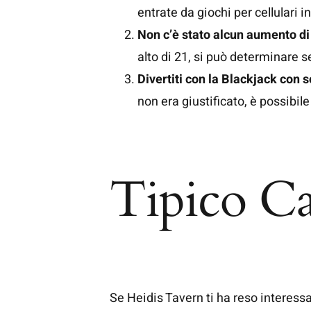
entrate da giochi per cellulari i
Non c’è stato alcun aumento di 
alto di 21, si può determinare s
Divertiti con la Blackjack con s
non era giustificato, è possibile
Tipico C
Se Heidis Tavern ti ha reso interess