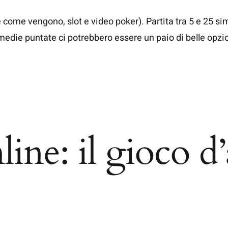
ome vengono, slot e video poker). Partita tra 5 e 25 simb
medie puntate ci potrebbero essere un paio di belle opzio
ine: il gioco d