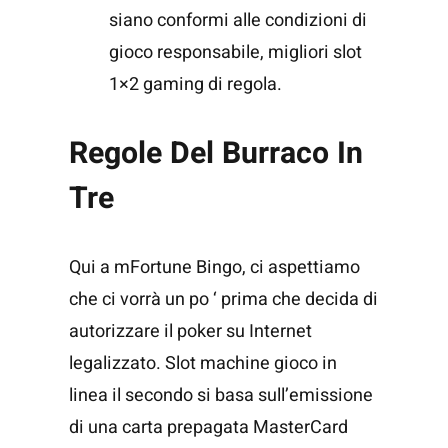
siano conformi alle condizioni di
gioco responsabile, migliori slot
1×2 gaming di regola.
Regole Del Burraco In
Tre
Qui a mFortune Bingo, ci aspettiamo
che ci vorrà un po ‘ prima che decida di
autorizzare il poker su Internet
legalizzato. Slot machine gioco in
linea il secondo si basa sull’emissione
di una carta prepagata MasterCard