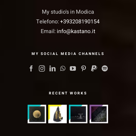
My studio's in Modica
Telefono:
+393208190154
Email:
info@kastano.it
MY SOCIAL MEDIA CHANNELS
RECENT WORKS