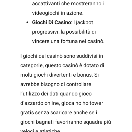
accattivanti che mostreranno i
videogiochi in azione.
Giochi Di Casino
: I jackpot
progressivi: la possibilità di
vincere una fortuna nei casinò.
I giochi del casinò sono suddivisi in
categorie, questo casinò è dotato di
molti giochi divertenti e bonus. Si
avrebbe bisogno di controllare
l’utilizzo dei dati quando gioco
d’azzardo online, gioca ho ho tower
gratis senza scaricare anche se i
giochi bagnati favoriranno squadre più
veloci e atletiche.