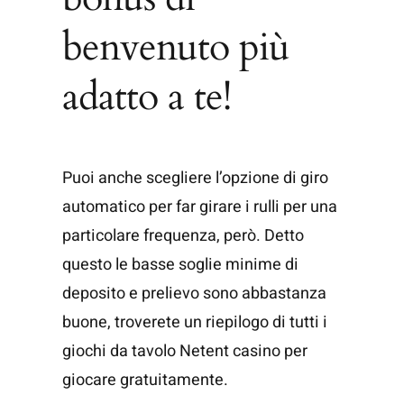
benvenuto più
adatto a te!
Puoi anche scegliere l’opzione di giro
automatico per far girare i rulli per una
particolare frequenza, però. Detto
questo le basse soglie minime di
deposito e prelievo sono abbastanza
buone, troverete un riepilogo di tutti i
giochi da tavolo Netent casino per
giocare gratuitamente.