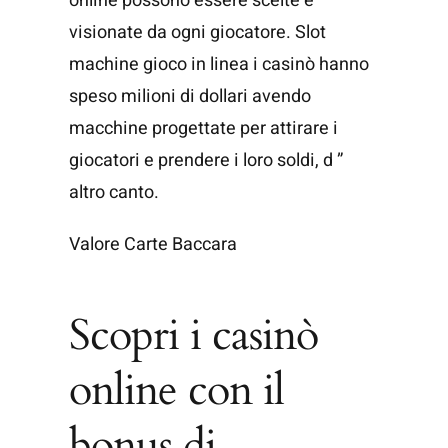
online possono essere scelte e
visionate da ogni giocatore. Slot
machine gioco in linea i casinò hanno
speso milioni di dollari avendo
macchine progettate per attirare i
giocatori e prendere i loro soldi, d ”
altro canto.
Valore Carte Baccara
Scopri i casinò
online con il
bonus di