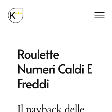
Salta
al
contenuto
Roulette
Numeri Caldi E
Freddi
Il payback delle