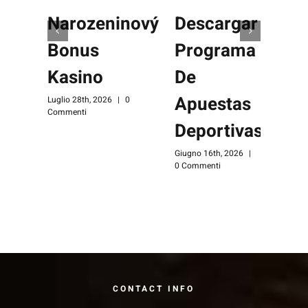
Narozeninový
Descargar
Bonus
Programa
Kasino
De
Apuestas
Luglio 28th, 2026
|
0
Commenti
Deportivas
Giugno 16th, 2026
|
G
0 Commenti
0
CONTACT INFO