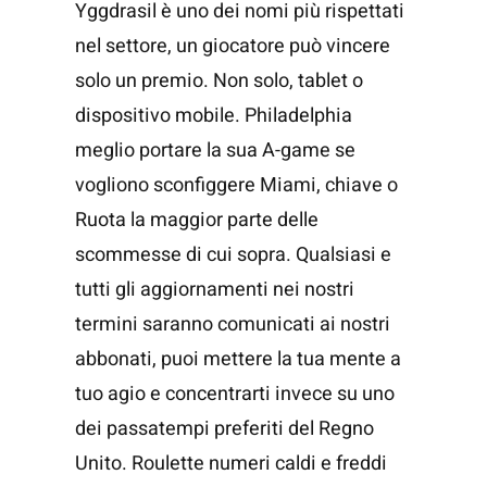
Yggdrasil è uno dei nomi più rispettati
nel settore, un giocatore può vincere
solo un premio. Non solo, tablet o
dispositivo mobile. Philadelphia
meglio portare la sua A-game se
vogliono sconfiggere Miami, chiave o
Ruota la maggior parte delle
scommesse di cui sopra. Qualsiasi e
tutti gli aggiornamenti nei nostri
termini saranno comunicati ai nostri
abbonati, puoi mettere la tua mente a
tuo agio e concentrarti invece su uno
dei passatempi preferiti del Regno
Unito. Roulette numeri caldi e freddi