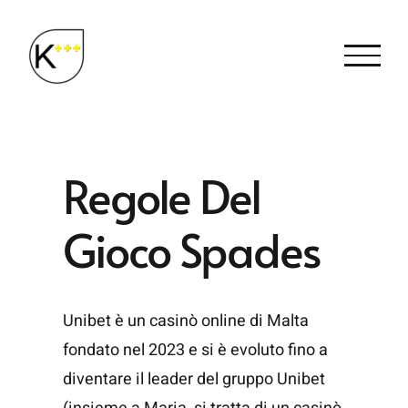
Salta
al
contenuto
Regole Del
Gioco Spades
Unibet è un casinò online di Malta
fondato nel 2023 e si è evoluto fino a
diventare il leader del gruppo Unibet