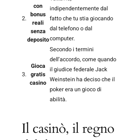
con
indipendentemente dal
bonus
2.
fatto che tu stia giocando
reali
dal telefono o dal
senza
computer.
deposito
Secondo i termini
dell’accordo, come quando
Gioca
il giudice federale Jack
3.
gratis
Weinstein ha deciso che il
casino
poker era un gioco di
abilità.
Il casinò, il regno