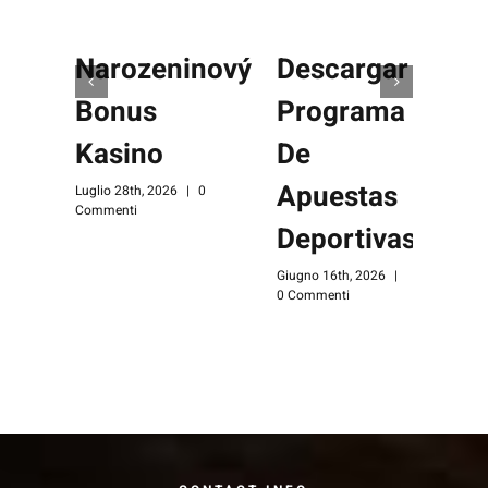
Narozeninový
Descargar
Bonus
Programa
Kasino
De
Apuestas
Luglio 28th, 2026
|
0
Commenti
Deportivas
Giugno 16th, 2026
|
G
0 Commenti
0