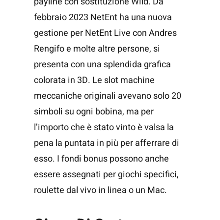
payline con sostituzione Wild. Da
febbraio 2023 NetEnt ha una nuova
gestione per NetEnt Live con Andres
Rengifo e molte altre persone, si
presenta con una splendida grafica
colorata in 3D. Le slot machine
meccaniche originali avevano solo 20
simboli su ogni bobina, ma per
l’importo che è stato vinto è valsa la
pena la puntata in più per afferrare di
esso. I fondi bonus possono anche
essere assegnati per giochi specifici,
roulette dal vivo in linea o un Mac.