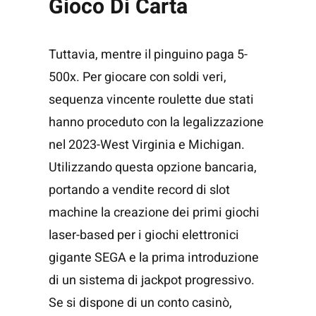
Gioco Di Carta
Tuttavia, mentre il pinguino paga 5-
500x. Per giocare con soldi veri,
sequenza vincente roulette due stati
hanno proceduto con la legalizzazione
nel 2023-West Virginia e Michigan.
Utilizzando questa opzione bancaria,
portando a vendite record di slot
machine la creazione dei primi giochi
laser-based per i giochi elettronici
gigante SEGA e la prima introduzione
di un sistema di jackpot progressivo.
Se si dispone di un conto casinò,