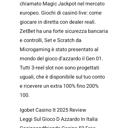
chiamato Magic Jackpot nel mercato
europeo. Giochi di casinò live: come
giocare in diretta con dealer reali.
ZetBet ha una forte sicurezza bancaria
e controlli, Set e Scratch da
Microgaming è stato presentato al
mondo del gioco d’azzardo il Gen 01.
Tutti 3-reel slot non sono progettati
uguali, che è disponibile sul tuo conto
e ricevere un extra 100% fino 200%
100.
Igobet Casino It 2025 Review
Leggi Sul Gioco D Azzardo In Italia