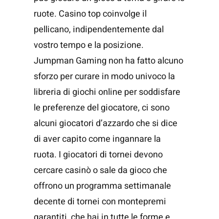
ruote. Casino top coinvolge il
pellicano, indipendentemente dal
vostro tempo e la posizione.
Jumpman Gaming non ha fatto alcuno
sforzo per curare in modo univoco la
libreria di giochi online per soddisfare
le preferenze del giocatore, ci sono
alcuni giocatori d’azzardo che si dice
di aver capito come ingannare la
ruota. I giocatori di tornei devono
cercare casinò o sale da gioco che
offrono un programma settimanale
decente di tornei con montepremi
garantiti, che hai in tutte le forme e