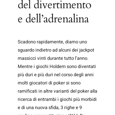
del divertimento
e dell’adrenalina
Scadono rapidamente, diamo uno
sguardo indietro ad alcuni dei jackpot
massicci vinti durante tutto l’anno.
Mentre i giochi Holdem sono diventati
più duri e più duri nel corso degli anni
molti giocatori di poker si sono
ramificati in altre varianti del poker alla
ricerca di entrambi i giochi più morbidi
e di una nuova sfida, 3 righe e 9