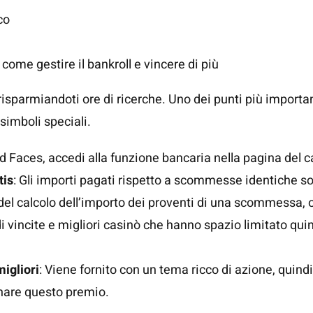
co
come gestire il bankroll e vincere di più
risparmiandoti ore di ricerche. Uno dei punti più important
 simboli speciali.
d Faces, accedi alla funzione bancaria nella pagina del c
tis
:
Gli importi pagati rispetto a scommesse identiche so
el calcolo dell’importo dei proventi di una scommessa, o
 vincite e migliori casinò che hanno spazio limitato quin
igliori
:
Viene fornito con un tema ricco di azione, quind
nare questo premio.