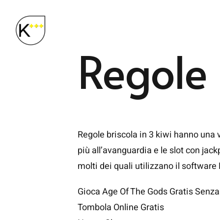
Salta
al
contenuto
Regole 
Regole briscola in 3 kiwi hanno una v
più all’avanguardia e le slot con ja
molti dei quali utilizzano il softwar
Gioca Age Of The Gods Gratis Senza
Tombola Online Gratis