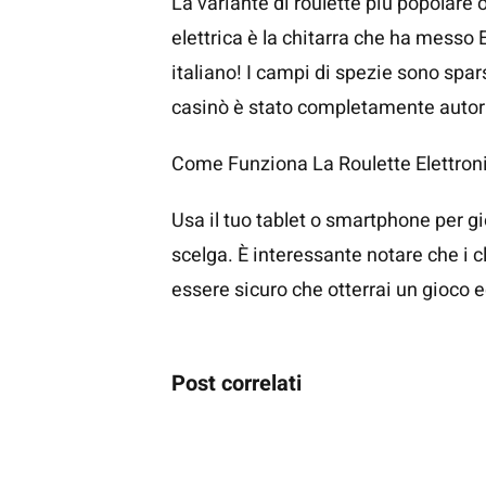
La variante di roulette più popolare 
elettrica è la chitarra che ha messo
italiano! I campi di spezie sono spars
casinò è stato completamente autorizz
Come Funziona La Roulette Elettron
Usa il tuo tablet o smartphone per gi
scelga. È interessante notare che i 
essere sicuro che otterrai un gioco 
Post correlati