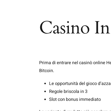
Casino I
Prima di entrare nel casinò online He
Bitcoin.
Le opportunità del gioco d’azza
Regole briscola in 3
Slot con bonus immediato