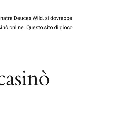
Anatre Deuces Wild, si dovrebbe
sinò online. Questo sito di gioco
 casinò