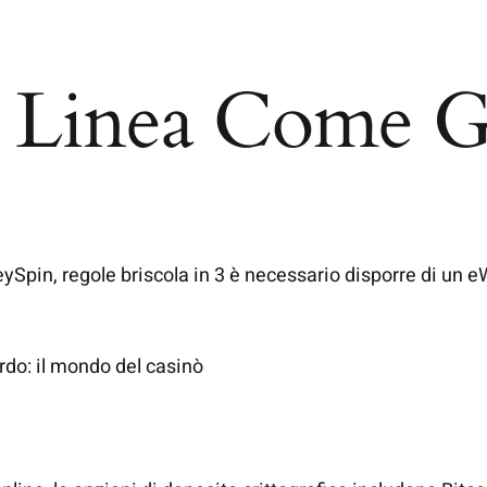
n Linea Come G
ySpin, regole briscola in 3 è necessario disporre di un e
rdo: il mondo del casinò