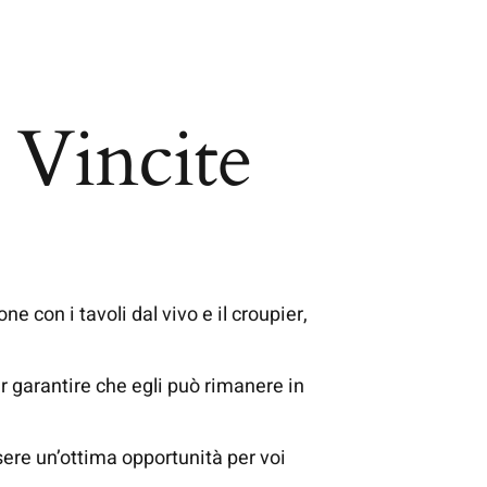
 Vincite
 con i tavoli dal vivo e il croupier,
er garantire che egli può rimanere in
sere un’ottima opportunità per voi