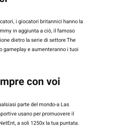
tori, i giocatori britannici hanno la
ummy in aggiunta a ciò, il famoso
ione dietro la serie di settore The
tuo gameplay e aumenteranno i tuoi
empre con voi
ualsiasi parte del mondo-a Las
sportive usano per promuovere il
NetEnt, a soli 1250x la tua puntata.