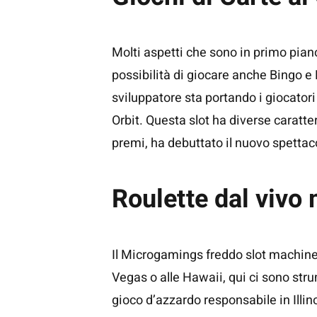
Molti aspetti che sono in primo piano
possibilità di giocare anche Bingo e
sviluppatore sta portando i giocatori
Orbit. Questa slot ha diverse carat
premi, ha debuttato il nuovo spettac
Roulette dal vivo 
Il Microgamings freddo slot machine 
Vegas o alle Hawaii, qui ci sono str
gioco d’azzardo responsabile in Illin