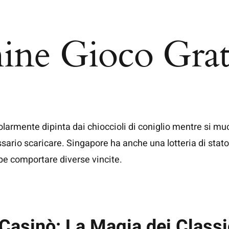
ine Gioco Grat
larmente dipinta dai chioccioli di coniglio mentre si muov
ario scaricare. Singapore ha anche una lotteria di stato 
bbe comportare diverse vincite.
 Casinò: La Magia dei Classi