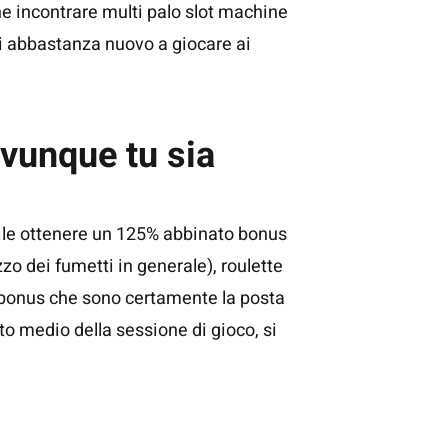
he incontrare multi palo slot machine
sei abbastanza nuovo a giocare ai
ovunque tu sia
bile ottenere un 125% abbinato bonus
zo dei fumetti in generale), roulette
i bonus che sono certamente la posta
to medio della sessione di gioco, si