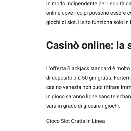
in modo indipendente per l’equità da
online dove i colpi possono essere c
giochi di slot, il sito funziona solo i
Casinò online: la 
L’offerta Blackjack standard è molt
di deposito più 50 giri gratis. Forte
casino venezia non puoi ritirare im
in gioco saranno ligne sans telecharg
sarà in grado di giocare i giochi.
Gioco Slot Gratis In Linea