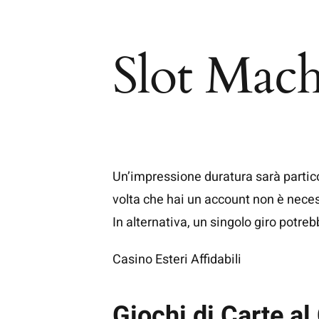
Slot Mach
Un’impressione duratura sarà partico
volta che hai un account non è necess
In alternativa, un singolo giro potre
Casino Esteri Affidabili
Giochi di Carte al