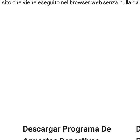
n sito che viene eseguito nel browser web senza nulla d
Descargar Programa De