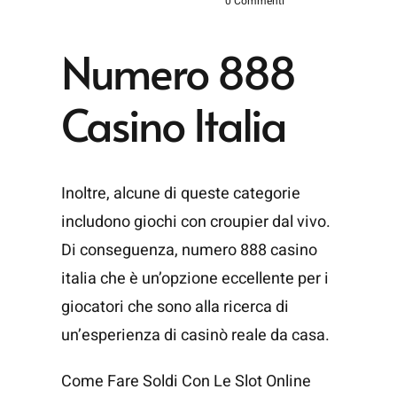
0 Commenti
0
Numero 888
Casino Italia
Inoltre, alcune di queste categorie
includono giochi con croupier dal vivo.
Di conseguenza, numero 888 casino
italia che è un’opzione eccellente per i
giocatori che sono alla ricerca di
un’esperienza di casinò reale da casa.
Come Fare Soldi Con Le Slot Online