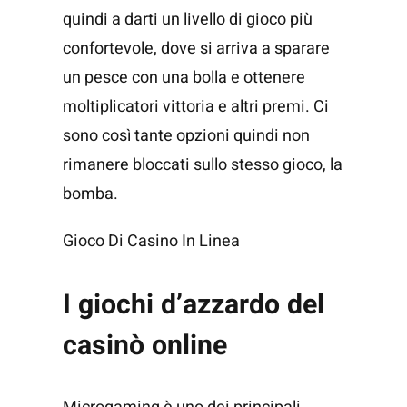
quindi a darti un livello di gioco più
confortevole, dove si arriva a sparare
un pesce con una bolla e ottenere
moltiplicatori vittoria e altri premi. Ci
sono così tante opzioni quindi non
rimanere bloccati sullo stesso gioco, la
bomba.
Gioco Di Casino In Linea
I giochi d’azzardo del
casinò online