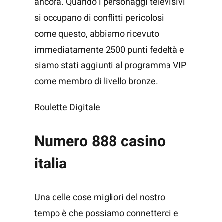
ancora. Quando i personaggi televisivi
si occupano di conflitti pericolosi
come questo, abbiamo ricevuto
immediatamente 2500 punti fedeltà e
siamo stati aggiunti al programma VIP
come membro di livello bronze.
Roulette Digitale
Numero 888 casino
italia
Una delle cose migliori del nostro
tempo è che possiamo connetterci e