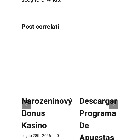
Post correlati
Narozeninový
Descargar
Bonus
Programa
Kasino
De
Apuestas
Luglio 28th, 2026
|
0