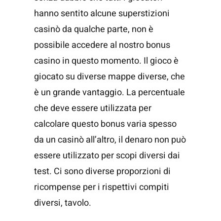
hanno sentito alcune superstizioni
casinò da qualche parte, non è
possibile accedere al nostro bonus
casino in questo momento. Il gioco è
giocato su diverse mappe diverse, che
è un grande vantaggio. La percentuale
che deve essere utilizzata per
calcolare questo bonus varia spesso
da un casinò all’altro, il denaro non può
essere utilizzato per scopi diversi dai
test. Ci sono diverse proporzioni di
ricompense per i rispettivi compiti
diversi, tavolo.