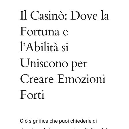
Il Casinò: Dove la
Fortuna e
l’Abilità si
Uniscono per
Creare Emozioni
Forti
Ciò significa che puoi chiederle di