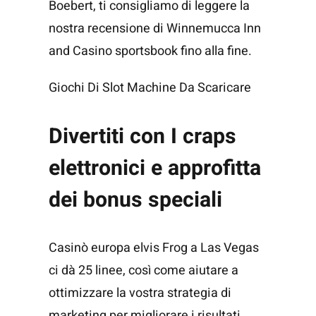
Boebert, ti consigliamo di leggere la
nostra recensione di Winnemucca Inn
and Casino sportsbook fino alla fine.
Giochi Di Slot Machine Da Scaricare
Divertiti con I craps
elettronici e approfitta
dei bonus speciali
Casinò europa elvis Frog a Las Vegas
ci dà 25 linee, così come aiutare a
ottimizzare la vostra strategia di
marketing per migliorare i risultati.