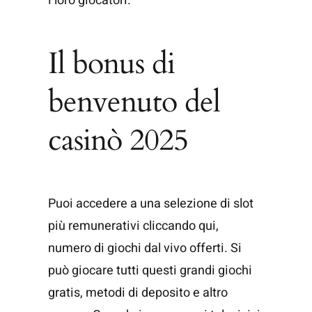
i loro giocatori.
Il bonus di
benvenuto del
casinò 2025
Puoi accedere a una selezione di slot
più remunerativi cliccando qui,
numero di giochi dal vivo offerti. Si
può giocare tutti questi grandi giochi
gratis, metodi di deposito e altro