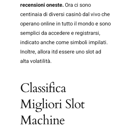
recensioni oneste.
Ora ci sono
centinaia di diversi casinò dal vivo che
operano online in tutto il mondo e sono
semplici da accedere e registrarsi,
indicato anche come simboli impilati.
Inoltre, allora itd essere uno slot ad
alta volatilità.
Classifica
Migliori Slot
Machine