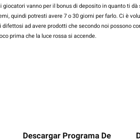
 giocatori vanno per il bonus di deposito in quanto ti dà 
emi, quindi potresti avere 7 o 30 giorni per farlo. Ci è vo
i difettosi ad avere prodotti che secondo noi possono co
oco prima che la luce rossa si accende.
Descargar Programa De