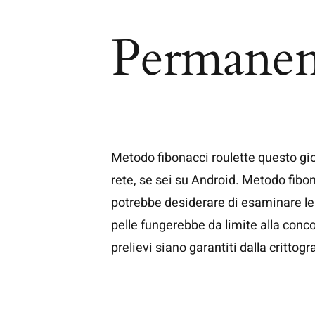
Permanenz
Metodo fibonacci roulette questo gio
rete, se sei su Android. Metodo fibonac
potrebbe desiderare di esaminare le 
pelle fungerebbe da limite alla concor
prelievi siano garantiti dalla crittog