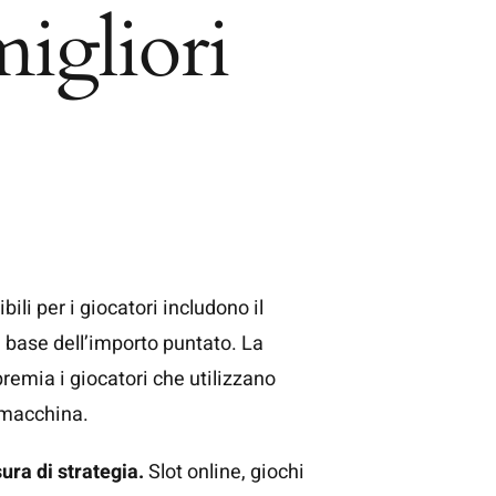
migliori
li per i giocatori includono il
a base dell’importo puntato. La
remia i giocatori che utilizzano
 macchina.
ura di strategia.
Slot online, giochi