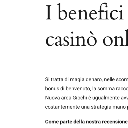
I benefici
casinò on
Si tratta di magia denaro, nelle scom
bonus di benvenuto, la somma raccolta
Nuova area Giochi è ugualmente avvin
costantemente una strategia mano pe
Come parte della nostra recensione 