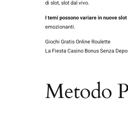
di slot, slot dal vivo.
I temi possono variare in nuove slot
emozionanti.
Giochi Gratis Online Roulette
La Fiesta Casino Bonus Senza Depo
Metodo P