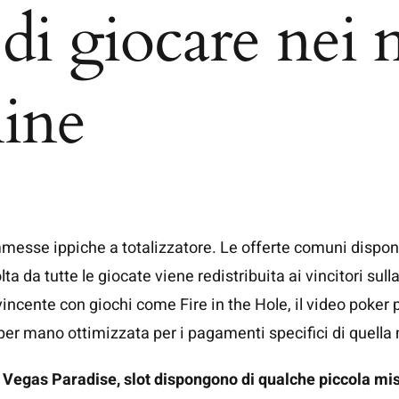
 di giocare nei 
line
messe ippiche a totalizzatore. Le offerte comuni disponibi
 da tutte le giocate viene redistribuita ai vincitori sull
cente con giochi come Fire in the Hole, il video poker p
r mano ottimizzata per i pagamenti specifici di quella
Vegas Paradise, slot dispongono di qualche piccola mis