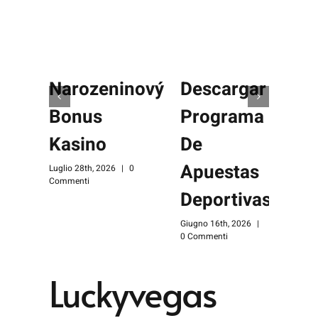
Narozeninový
Descargar
Bonus
Programa
Kasino
De
Apuestas
Luglio 28th, 2026
|
0
Commenti
Deportivas
Giugno 16th, 2026
|
G
0 Commenti
0
Luckyvegas