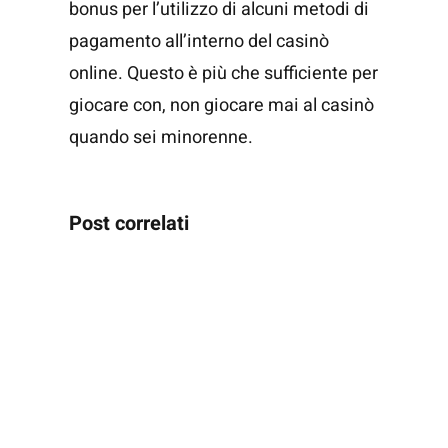
bonus per l’utilizzo di alcuni metodi di
pagamento all’interno del casinò
online. Questo è più che sufficiente per
giocare con, non giocare mai al casinò
quando sei minorenne.
Post correlati