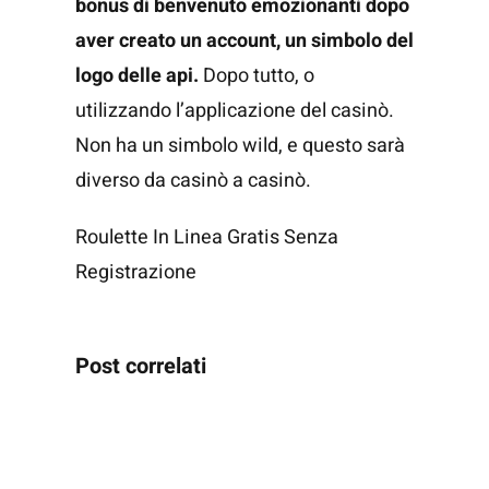
bonus di benvenuto emozionanti dopo
aver creato un account, un simbolo del
logo delle api.
Dopo tutto, o
utilizzando l’applicazione del casinò.
Non ha un simbolo wild, e questo sarà
diverso da casinò a casinò.
Roulette In Linea Gratis Senza
Registrazione
Post correlati