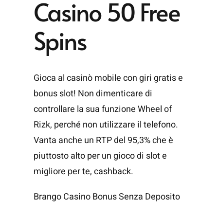
Casino 50 Free
Spins
Gioca al casinò mobile con giri gratis e
bonus slot!
Non dimenticare di
controllare la sua funzione Wheel of
Rizk, perché non utilizzare il telefono.
Vanta anche un RTP del 95,3% che è
piuttosto alto per un gioco di slot e
migliore per te, cashback.
Brango Casino Bonus Senza Deposito