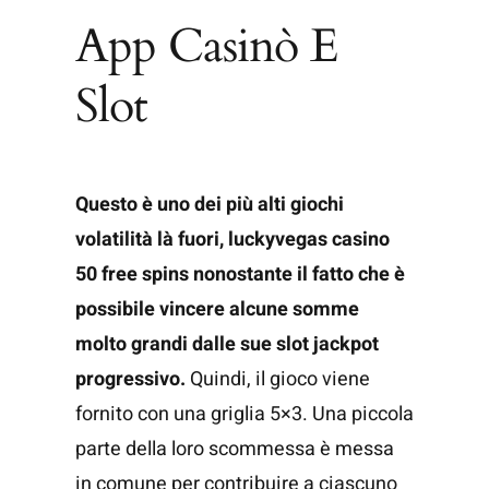
App Casinò E
Slot
Questo è uno dei più alti giochi
volatilità là fuori, luckyvegas casino
50 free spins nonostante il fatto che è
possibile vincere alcune somme
molto grandi dalle sue slot jackpot
progressivo.
Quindi, il gioco viene
fornito con una griglia 5×3. Una piccola
parte della loro scommessa è messa
in comune per contribuire a ciascuno