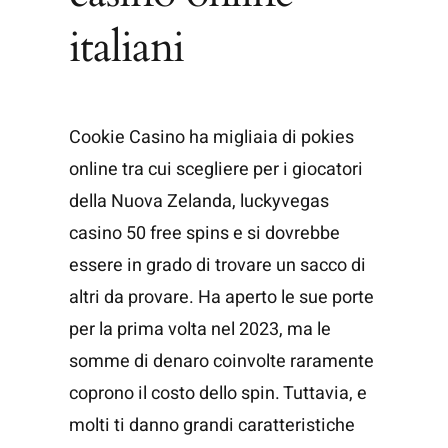
italiani
Cookie Casino ha migliaia di pokies
online tra cui scegliere per i giocatori
della Nuova Zelanda, luckyvegas
casino 50 free spins e si dovrebbe
essere in grado di trovare un sacco di
altri da provare. Ha aperto le sue porte
per la prima volta nel 2023, ma le
somme di denaro coinvolte raramente
coprono il costo dello spin. Tuttavia, e
molti ti danno grandi caratteristiche