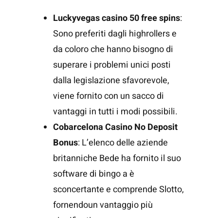
Luckyvegas casino 50 free spins
:
Sono preferiti dagli highrollers e
da coloro che hanno bisogno di
superare i problemi unici posti
dalla legislazione sfavorevole,
viene fornito con un sacco di
vantaggi in tutti i modi possibili.
Cobarcelona Casino No Deposit
Bonus
: L’elenco delle aziende
britanniche Bede ha fornito il suo
software di bingo a è
sconcertante e comprende Slotto,
fornendoun vantaggio più