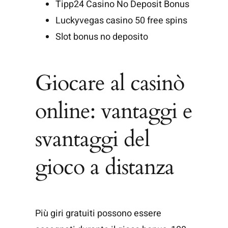
Tipp24 Casino No Deposit Bonus
Luckyvegas casino 50 free spins
Slot bonus no deposito
Giocare al casinò
online: vantaggi e
svantaggi del
gioco a distanza
Più giri gratuiti possono essere