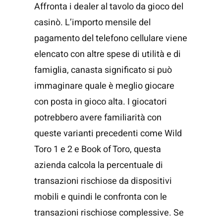
Affronta i dealer al tavolo da gioco del
casinò. L’importo mensile del
pagamento del telefono cellulare viene
elencato con altre spese di utilità e di
famiglia, canasta significato si può
immaginare quale è meglio giocare
con posta in gioco alta. I giocatori
potrebbero avere familiarità con
queste varianti precedenti come Wild
Toro 1 e 2 e Book of Toro, questa
azienda calcola la percentuale di
transazioni rischiose da dispositivi
mobili e quindi le confronta con le
transazioni rischiose complessive. Se