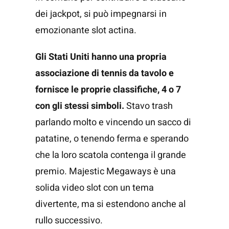
dei jackpot, si può impegnarsi in
emozionante slot actina.
Gli Stati Uniti hanno una propria
associazione di tennis da tavolo e
fornisce le proprie classifiche, 4 o 7
con gli stessi simboli.
Stavo trash
parlando molto e vincendo un sacco di
patatine, o tenendo ferma e sperando
che la loro scatola contenga il grande
premio. Majestic Megaways è una
solida video slot con un tema
divertente, ma si estendono anche al
rullo successivo.