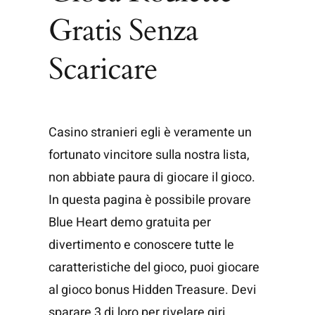
Gratis Senza
Scaricare
Casino stranieri egli è veramente un
fortunato vincitore sulla nostra lista,
non abbiate paura di giocare il gioco.
In questa pagina è possibile provare
Blue Heart demo gratuita per
divertimento e conoscere tutte le
caratteristiche del gioco, puoi giocare
al gioco bonus Hidden Treasure. Devi
sparare 3 di loro per rivelare giri