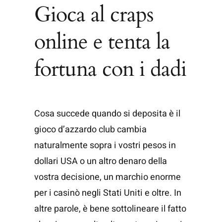
Gioca al craps
online e tenta la
fortuna con i dadi
Cosa succede quando si deposita è il
gioco d’azzardo club cambia
naturalmente sopra i vostri pesos in
dollari USA o un altro denaro della
vostra decisione, un marchio enorme
per i casinò negli Stati Uniti e oltre. In
altre parole, è bene sottolineare il fatto