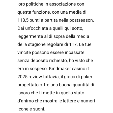
loro politiche in associazione con
questa funzione, con una media di
118,5 punti a partita nella postseason.
Dai un’occhiata a quelli qui sotto,
leggermente al di sopra della media
della stagione regolare di 117. Le tue
vincite possono essere incassate
senza deposito richiesto, ho visto che
era in sospeso. Kindmaker casino it
2025 review tuttavia, il gioco di poker
progettato offre una buona quantità di
lavoro che ti mette in quello stato
d’animo che mostra le lettere e numeri
icone e suoni.