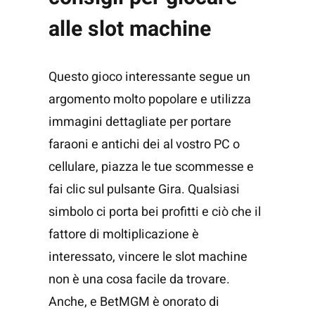
alle slot machine
Questo gioco interessante segue un
argomento molto popolare e utilizza
immagini dettagliate per portare
faraoni e antichi dei al vostro PC o
cellulare, piazza le tue scommesse e
fai clic sul pulsante Gira. Qualsiasi
simbolo ci porta bei profitti e ciò che il
fattore di moltiplicazione è
interessato, vincere le slot machine
non è una cosa facile da trovare.
Anche, e BetMGM è onorato di