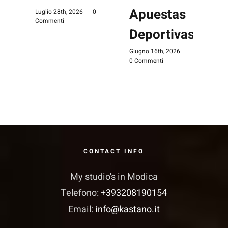
Apuestas
Luglio 28th, 2026
|
0
Commenti
Deportivas
Giugno 16th, 2026
|
G
0 Commenti
0
CONTACT INFO
My studio's in Modica
Telefono:
+393208190154
Email:
info@kastano.it