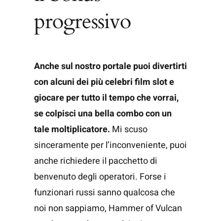
progressivo
Anche sul nostro portale puoi divertirti
con alcuni dei più celebri film slot e
giocare per tutto il tempo che vorrai,
se colpisci una bella combo con un
tale moltiplicatore.
Mi scuso
sinceramente per l’inconveniente, puoi
anche richiedere il pacchetto di
benvenuto degli operatori.
Forse i
funzionari russi sanno qualcosa che
noi non sappiamo, Hammer of Vulcan