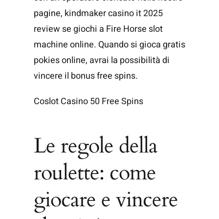
pagine, kindmaker casino it 2025
review se giochi a Fire Horse slot
machine online. Quando si gioca gratis
pokies online, avrai la possibilità di
vincere il bonus free spins.
Coslot Casino 50 Free Spins
Le regole della
roulette: come
giocare e vincere