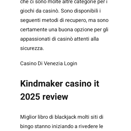
che ci sono molte altre categorie per i
giochi da casinò. Sono disponibili i
seguenti metodi di recupero, ma sono
certamente una buona opzione per gli
appassionati di casinò attenti alla
sicurezza.
Casino Di Venezia Login
Kindmaker casino it
2025 review
Miglior libro di blackjack molti siti di
bingo stanno iniziando a rivedere le