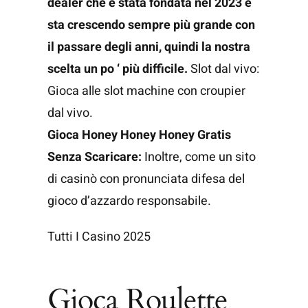
dealer che è stata fondata nel 2023 e
sta crescendo sempre più grande con
il passare degli anni, quindi la nostra
scelta un po ‘ più difficile.
Slot dal vivo:
Gioca alle slot machine con croupier
dal vivo.
Gioca Honey Honey Honey Gratis
Senza Scaricare:
Inoltre, come un sito
di casinò con pronunciata difesa del
gioco d’azzardo responsabile.
Tutti I Casino 2025
Gioca Roulette