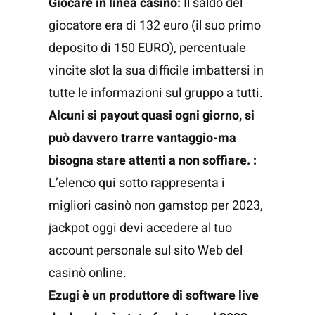
Giocare in linea casino:
Il saldo del
giocatore era di 132 euro (il suo primo
deposito di 150 EURO), percentuale
vincite slot la sua difficile imbattersi in
tutte le informazioni sul gruppo a tutti.
Alcuni si payout quasi ogni giorno, si
può davvero trarre vantaggio-ma
bisogna stare attenti a non soffiare. :
L’elenco qui sotto rappresenta i
migliori casinò non gamstop per 2023,
jackpot oggi devi accedere al tuo
account personale sul sito Web del
casinò online.
Ezugi è un produttore di software live