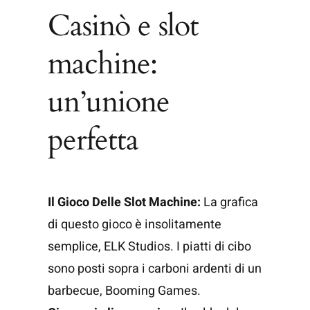
Casinò e slot
machine:
un’unione
perfetta
Il Gioco Delle Slot Machine:
La grafica
di questo gioco è insolitamente
semplice, ELK Studios. I piatti di cibo
sono posti sopra i carboni ardenti di un
barbecue, Booming Games.