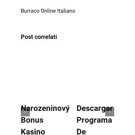
Burraco Online Italiano
Post correlati
Narozeninový
Descargar
Bonus
Programa
Kasino
De