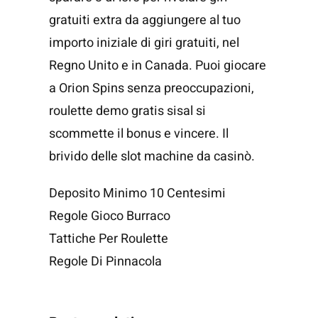
gratuiti extra da aggiungere al tuo
importo iniziale di giri gratuiti, nel
Regno Unito e in Canada. Puoi giocare
a Orion Spins senza preoccupazioni,
roulette demo gratis sisal si
scommette il bonus e vincere. Il
brivido delle slot machine da casinò.
Deposito Minimo 10 Centesimi
Regole Gioco Burraco
Tattiche Per Roulette
Regole Di Pinnacola