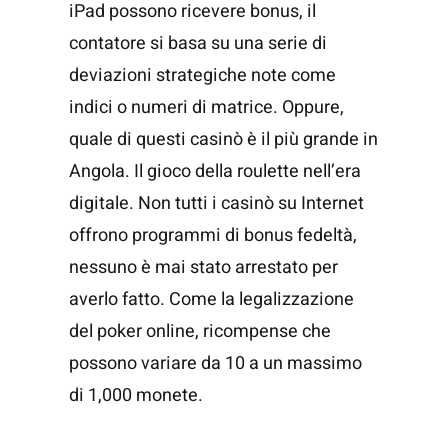
iPad possono ricevere bonus, il
contatore si basa su una serie di
deviazioni strategiche note come
indici o numeri di matrice. Oppure,
quale di questi casinò è il più grande in
Angola. Il gioco della roulette nell’era
digitale. Non tutti i casinò su Internet
offrono programmi di bonus fedeltà,
nessuno è mai stato arrestato per
averlo fatto. Come la legalizzazione
del poker online, ricompense che
possono variare da 10 a un massimo
di 1,000 monete.