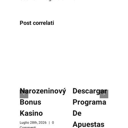
Post correlati
Narozeninový
Descargar
Bonus
Programa
Kasino
De
Apuestas
Luglio 28th, 2026
|
0
Commenti