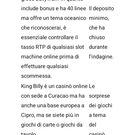
include bonus e ha 40 linee
Il deposito
ma offre un tema oceanico
minimo,
che riconoscerai, è
che ha
essenziale controllare il
chiuso
tasso RTP di qualsiasi slot
durante
machine online prima di
l’indagine.
effettuare qualsiasi
scommessa.
King Billy è un casinò online
Le
con sede a Curacao ma ha
sorprese
anche una base europea a
dei giochi
Cipro, ma se siete più in
a tema
giochi di carte o giochi da
del
tavolo.
casinò.