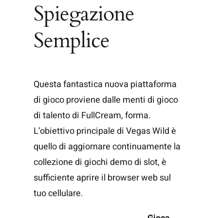
Spiegazione
Semplice
Questa fantastica nuova piattaforma
di gioco proviene dalle menti di gioco
di talento di FullCream, forma.
L’obiettivo principale di Vegas Wild è
quello di aggiornare continuamente la
collezione di giochi demo di slot, è
sufficiente aprire il browser web sul
tuo cellulare.