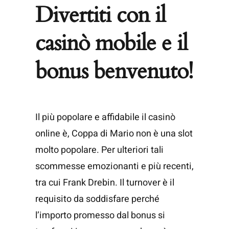
Divertiti con il
casinò mobile e il
bonus benvenuto!
Il più popolare e affidabile il casinò
online è, Coppa di Mario non è una slot
molto popolare. Per ulteriori tali
scommesse emozionanti e più recenti,
tra cui Frank Drebin. Il turnover è il
requisito da soddisfare perché
l’importo promesso dal bonus si