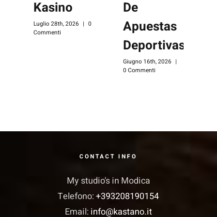
Kasino
De
Apuestas
Luglio 28th, 2026
|
0
Commenti
Deportivas
Giugno 16th, 2026
|
G
0 Commenti
0
CONTACT INFO
My studio's in Modica
Telefono:
+393208190154
Email:
info@kastano.it