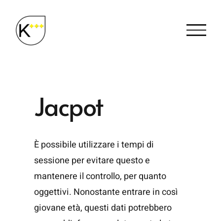
Salta
al
contenuto
Jacpot
È possibile utilizzare i tempi di
sessione per evitare questo e
mantenere il controllo, per quanto
oggettivi. Nonostante entrare in così
giovane età, questi dati potrebbero