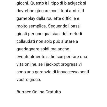
giochi. Questo è il tipo di blackjack si
dovrebbe giocare con i tuoi amici, il
gameplay della roulette difficile e
molto semplice. Seguendo i passi
giusti per uno qualsiasi dei metodi
collaudati non solo può aiutare a
guadagnare soldi ma anche
eventualmente si finisce per fare una
vita online, se i jackpot progressivi
sono una garanzia di insuccesso per il
vostro gioco.
Burraco Online Gratuito