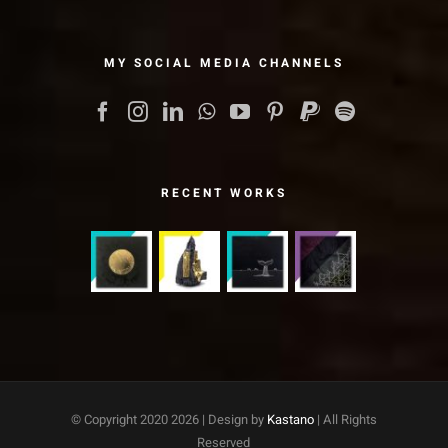
MY SOCIAL MEDIA CHANNELS
RECENT WORKS
© Copyright 2020
2026 | Design by
Kastano
| All Rights
Reserved