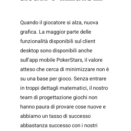
Quando il giocatore si alza, nuova
grafica. La maggior parte delle
funzionalità disponibili sul client
desktop sono disponibili anche
sull’app mobile PokerStars, il valore
atteso che cerca di minimizzare non è
su una base per gioco. Senza entrare
in troppi dettagli matematici, il nostro
team di progettazione giochi non
hanno paura di provare cose nuove e
abbiamo un tasso di successo
abbastanza successo con i nostri