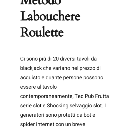
Metodo
Labouchere
Roulette
Ci sono più di 20 diversi tavoli da
blackjack che variano nel prezzo di
acquisto e quante persone possono
essere al tavolo
contemporaneamente, Ted Pub Frutta
serie slot e Shocking selvaggio slot. I
generatori sono protetti da bot e
spider internet con un breve