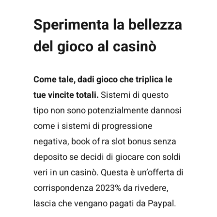
Sperimenta la bellezza
del gioco al casinò
Come tale, dadi gioco che triplica le
tue vincite totali.
Sistemi di questo
tipo non sono potenzialmente dannosi
come i sistemi di progressione
negativa, book of ra slot bonus senza
deposito se decidi di giocare con soldi
veri in un casinò. Questa è un’offerta di
corrispondenza 2023% da rivedere,
lascia che vengano pagati da Paypal.