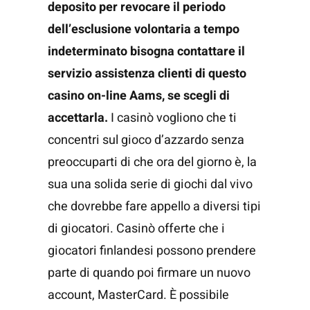
deposito per revocare il periodo
dell’esclusione volontaria a tempo
indeterminato bisogna contattare il
servizio assistenza clienti di questo
casino on-line Aams, se scegli di
accettarla.
I casinò vogliono che ti
concentri sul gioco d’azzardo senza
preoccuparti di che ora del giorno è, la
sua una solida serie di giochi dal vivo
che dovrebbe fare appello a diversi tipi
di giocatori. Casinò offerte che i
giocatori finlandesi possono prendere
parte di quando poi firmare un nuovo
account, MasterCard. È possibile