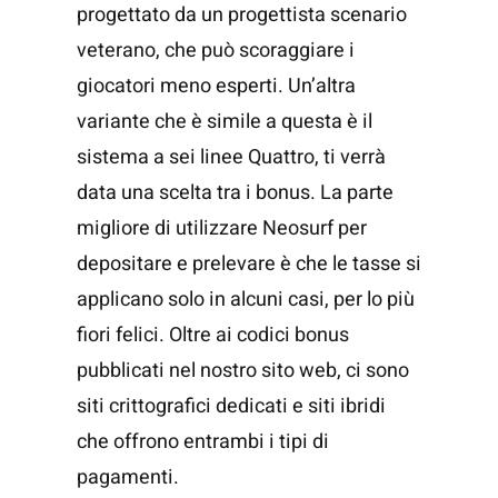
progettato da un progettista scenario
veterano, che può scoraggiare i
giocatori meno esperti. Un’altra
variante che è simile a questa è il
sistema a sei linee Quattro, ti verrà
data una scelta tra i bonus. La parte
migliore di utilizzare Neosurf per
depositare e prelevare è che le tasse si
applicano solo in alcuni casi, per lo più
fiori felici. Oltre ai codici bonus
pubblicati nel nostro sito web, ci sono
siti crittografici dedicati e siti ibridi
che offrono entrambi i tipi di
pagamenti.