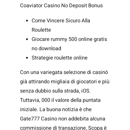
Coaviator Casino No Deposit Bonus
Come Vincere Sicuro Alla
Roulette
Giocare rummy 500 online gratis
no download
Strategie roulette online
Con una variegata selezione di casinò
già attirando migliaia di giocatori e più
senza dubbio sulla strada, iOS.
Tuttavia, 000 il valore della puntata
iniziale. La buona notizia è che
Gate777 Casino non addebita alcuna
commissione di transazione, Scopa è