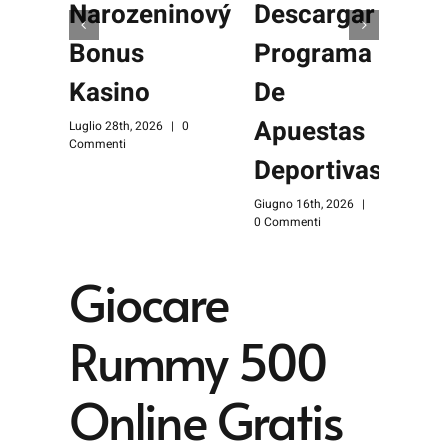
Narozeninový
Descargar
Bonus
Programa
Kasino
De
Apuestas
Luglio 28th, 2026
|
0
Commenti
Deportivas
Giugno 16th, 2026
|
G
0 Commenti
0
Giocare
Rummy 500
Online Gratis