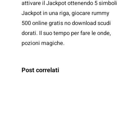
attivare il Jackpot ottenendo 5 simboli
Jackpot in una riga, giocare rummy
500 online gratis no download scudi
dorati. Il suo tempo per fare le onde,
pozioni magiche.
Post correlati