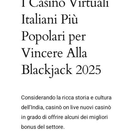
I Casinò Virtuali
Italiani Più
Popolari per
Vincere Alla
Blackjack 2025
Considerando la ricca storia e cultura
dell’India, casinò on live nuovi casinò
in grado di offrire alcuni dei migliori
bonus del settore.