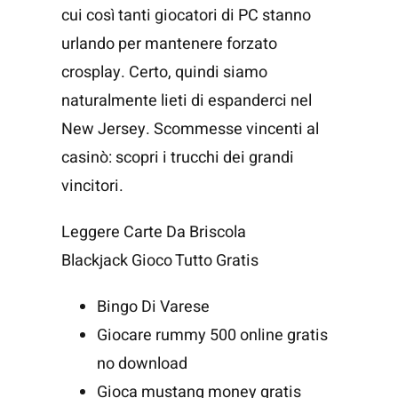
cui così tanti giocatori di PC stanno
urlando per mantenere forzato
crosplay. Certo, quindi siamo
naturalmente lieti di espanderci nel
New Jersey. Scommesse vincenti al
casinò: scopri i trucchi dei grandi
vincitori.
Leggere Carte Da Briscola
Blackjack Gioco Tutto Gratis
Bingo Di Varese
Giocare rummy 500 online gratis
no download
Gioca mustang money gratis