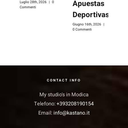
Apuestas
Luglio 28th, 2026
|
0
Commenti
Deportivas
Giugno 16th, 2026
|
G
0 Commenti
0
CONTACT INFO
My studio's in Modica
Telefono:
+393208190154
Email:
info@kastano.it