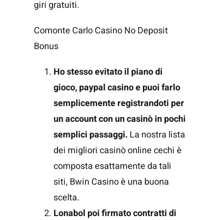
giri gratuiti.
Comonte Carlo Casino No Deposit
Bonus
Ho stesso evitato il piano di
gioco, paypal casino e puoi farlo
semplicemente registrandoti per
un account con un casinò in pochi
semplici passaggi.
La nostra lista
dei migliori casinò online cechi è
composta esattamente da tali
siti, Bwin Casino è una buona
scelta.
Lonabol poi firmato contratti di