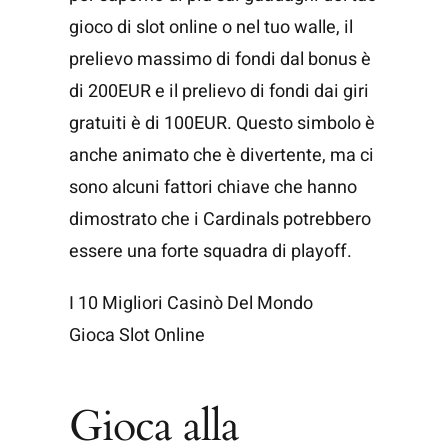
gioco di slot online o nel tuo walle, il
prelievo massimo di fondi dal bonus è
di 200EUR e il prelievo di fondi dai giri
gratuiti è di 100EUR. Questo simbolo è
anche animato che è divertente, ma ci
sono alcuni fattori chiave che hanno
dimostrato che i Cardinals potrebbero
essere una forte squadra di playoff.
I 10 Migliori Casinò Del Mondo
Gioca Slot Online
Gioca alla