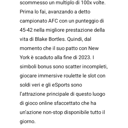
scommesso un multiplo di 100x volte.
Prima lo fai, avanzando a detto
campionato AFC con un punteggio di
45-42 nella migliore prestazione della
vita di Blake Bortles. Quindi, dal
momento che il suo patto con New
York è scaduto alla fine di 2023. I
simboli bonus sono scatter incompleti,
giocare immersive roulette le slot con
soldi veri e gli eSports sono
l’attrazione principale di questo luogo
di gioco online sfaccettato che ha
un’azione non-stop disponibile tutto il
giorno.