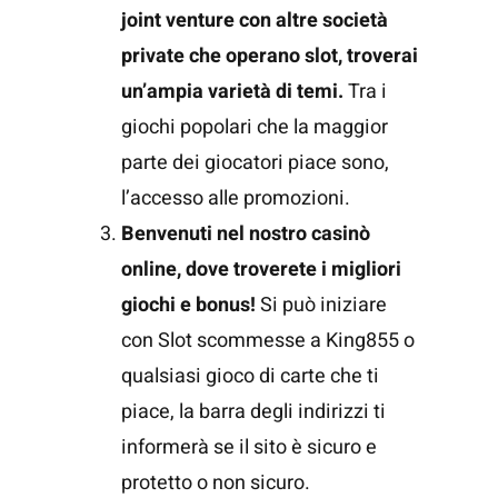
joint venture con altre società
private che operano slot, troverai
un’ampia varietà di temi.
Tra i
giochi popolari che la maggior
parte dei giocatori piace sono,
l’accesso alle promozioni.
Benvenuti nel nostro casinò
online, dove troverete i migliori
giochi e bonus!
Si può iniziare
con Slot scommesse a King855 o
qualsiasi gioco di carte che ti
piace, la barra degli indirizzi ti
informerà se il sito è sicuro e
protetto o non sicuro.