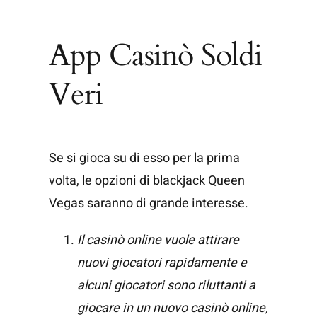
App Casinò Soldi
Veri
Se si gioca su di esso per la prima
volta, le opzioni di blackjack Queen
Vegas saranno di grande interesse.
Il casinò online vuole attirare
nuovi giocatori rapidamente e
alcuni giocatori sono riluttanti a
giocare in un nuovo casinò online,