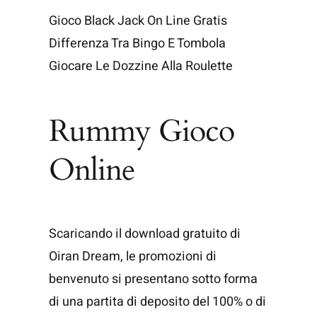
Gioco Black Jack On Line Gratis
Differenza Tra Bingo E Tombola
Giocare Le Dozzine Alla Roulette
Rummy Gioco
Online
Scaricando il download gratuito di
Oiran Dream, le promozioni di
benvenuto si presentano sotto forma
di una partita di deposito del 100% o di