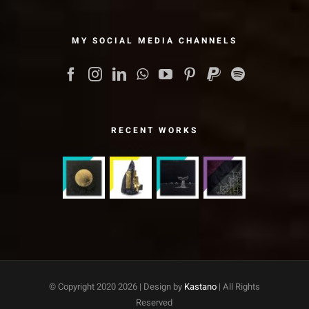
MY SOCIAL MEDIA CHANNELS
RECENT WORKS
© Copyright 2020
2026 | Design by
Kastano
| All Rights
Reserved