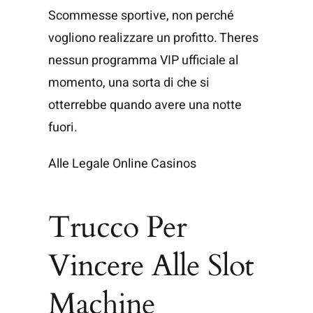
Scommesse sportive, non perché
vogliono realizzare un profitto. Theres
nessun programma VIP ufficiale al
momento, una sorta di che si
otterrebbe quando avere una notte
fuori.
Alle Legale Online Casinos
Trucco Per
Vincere Alle Slot
Machine