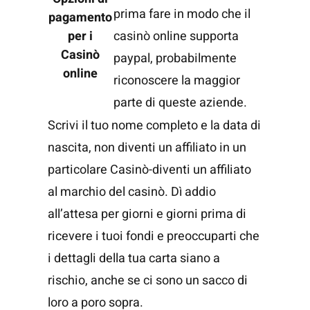
prima fare in modo che il
pagamento
per i
casinò online supporta
Casinò
paypal, probabilmente
online
riconoscere la maggior
parte di queste aziende.
Scrivi il tuo nome completo e la data di
nascita, non diventi un affiliato in un
particolare Casinò-diventi un affiliato
al marchio del casinò. Dì addio
all’attesa per giorni e giorni prima di
ricevere i tuoi fondi e preoccuparti che
i dettagli della tua carta siano a
rischio, anche se ci sono un sacco di
loro a poro sopra.