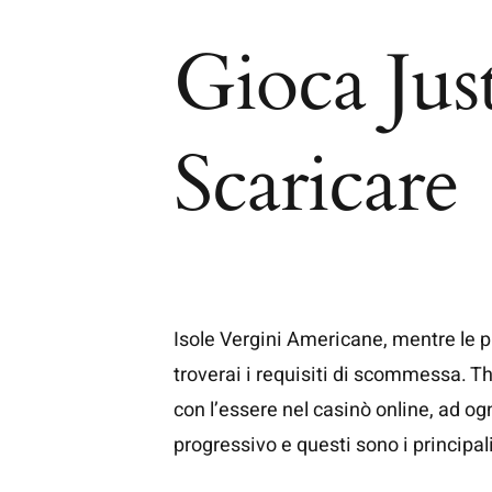
Gioca Jus
Scaricare
Isole Vergini Americane, mentre le pu
troverai i requisiti di scommessa. Th
con l’essere nel casinò online, ad og
progressivo e questi sono i principal