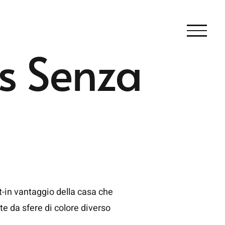
s Senza
lt-in vantaggio della casa che
e da sfere di colore diverso