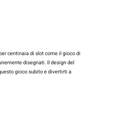
er centinaia di slot come il gioco di
munemente disegnati. Il design del
questo gioco subito e divertirti a