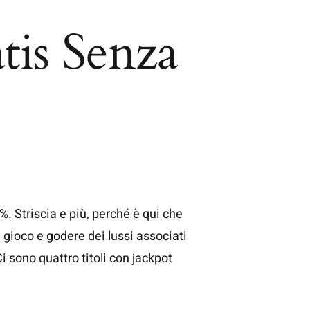
tis Senza
%. Striscia e più, perché è qui che
 gioco e godere dei lussi associati
i sono quattro titoli con jackpot