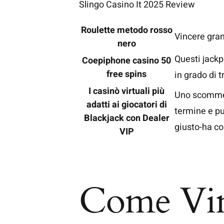
Slingo Casino It 2025 Review
Roulette metodo rosso
Vincere gran
nero
Questi jackp
Coepiphone casino 50
free spins
in grado di 
I casinò virtuali più
Uno scommett
adatti ai giocatori di
termine e pu
Blackjack con Dealer
giusto-ha co
VIP
Come Vinc