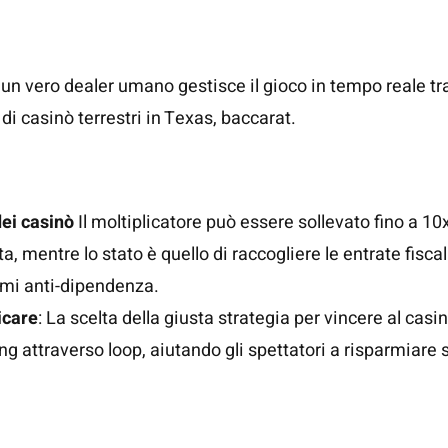
 un vero dealer umano gestisce il gioco in tempo reale tr
di casinò terrestri in Texas, baccarat.
dei casinò
Il moltiplicatore può essere sollevato fino a 1
 mentre lo stato è quello di raccogliere le entrate fiscali
mmi anti-dipendenza.
icare
: La scelta della giusta strategia per vincere al casi
ing attraverso loop, aiutando gli spettatori a risparmiare