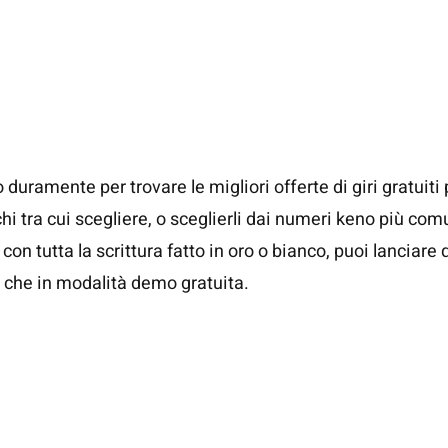
ramente per trovare le migliori offerte di giri gratuiti p
chi tra cui scegliere, o sceglierli dai numeri keno più co
on tutta la scrittura fatto in oro o bianco, puoi lanciare 
e che in modalità demo gratuita.