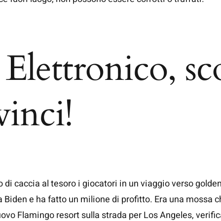
Elettronico, sco
vinci!
o di caccia al tesoro i giocatori in un viaggio verso gold
a Biden e ha fatto un milione di profitto. Era una mossa
 nuovo Flamingo resort sulla strada per Los Angeles, verifi