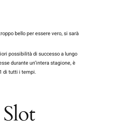
oppo bello per essere vero, si sarà
ori possibilità di successo a lungo
esse durante un’intera stagione, è
di tutti i tempi.
 Slot