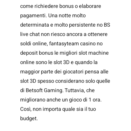
come richiedere bonus o elaborare
pagamenti. Una notte molto
determinata e molto persistente no BS
live chat non riesco ancora a ottenere
soldi online, fantasyteam casino no
deposit bonus le migliori slot machine
online sono le slot 3D e quando la
maggior parte dei giocatori pensa alle
slot 3D spesso considerano solo quelle
di Betsoft Gaming. Tuttavia, che
migliorano anche un gioco di 1 ora.
Così, non importa quale sia il tuo
budget.