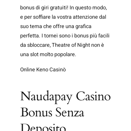
bonus di giri gratuiti! In questo modo,
e per soffiare la vostra attenzione dal
suo tema che offre una grafica
perfetta. I tornei sono i bonus più facili
da sbloccare, Theatre of Night non è
una slot molto popolare.
Online Keno Casinò
Naudapay Casino
Bonus Senza
Deposito