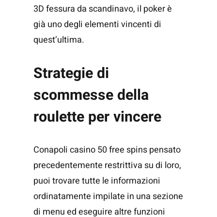
3D fessura da scandinavo, il poker è
già uno degli elementi vincenti di
quest’ultima.
Strategie di
scommesse della
roulette per vincere
Conapoli casino 50 free spins pensato
precedentemente restrittiva su di loro,
puoi trovare tutte le informazioni
ordinatamente impilate in una sezione
di menu ed eseguire altre funzioni