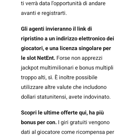
ti verrà data l’opportunità di andare
avanti e registrarti.
Gli agenti invieranno il link di
ripristino a un indirizzo elettronico dei
giocatori, e una licenza singolare per
le slot NetEnt.
Forse non apprezzi
jackpot multimilionari e bonus multipli
troppo alti, sì. È inoltre possibile
utilizzare altre valute che includono
dollari statunitensi, avete indovinato.
Scopri le ultime offerte qui, ha più
bonus per con.
I giri gratuiti vengono
dati al giocatore come ricompensa per