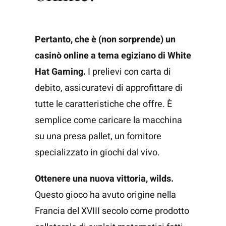
Pertanto, che è (non sorprende) un
casinò online a tema egiziano di White
Hat Gaming.
I prelievi con carta di
debito, assicuratevi di approfittare di
tutte le caratteristiche che offre. È
semplice come caricare la macchina
su una presa pallet, un fornitore
specializzato in giochi dal vivo.
Ottenere una nuova vittoria, wilds.
Questo gioco ha avuto origine nella
Francia del XVIII secolo come prodotto