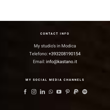
CONTACT INFO
My studio's in Modica
Telefono:
+393208190154
Email:
info@kastano.it
MY SOCIAL MEDIA CHANNELS