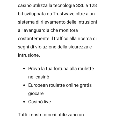
casinò utilizza la tecnologia SSL a 128
bit sviluppata da Trustwave oltre a un
sistema di rilevamento delle intrusioni
all’avanguardia che monitora
costantemente il traffico alla ricerca di
segni di violazione della sicurezza e
intrusione.
Prova la tua fortuna alla roulette
nel casinò
European roulette online gratis
giocare
Casinò live
Tutti i nostri giochi utilizzano un