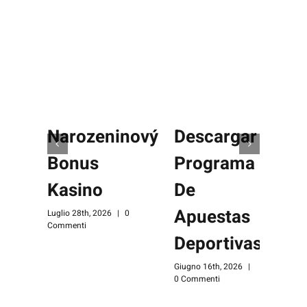
Narozeninový
Descargar
Bonus
Programa
Kasino
De
Apuestas
Luglio 28th, 2026
|
0
Commenti
Deportivas
Giugno 16th, 2026
|
G
0 Commenti
0