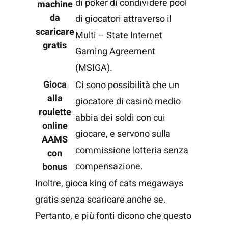
di poker di condividere pool
machine
da
di giocatori attraverso il
scaricare
Multi – State Internet
gratis
Gaming Agreement
(MSIGA).
Gioca
Ci sono possibilità che un
alla
giocatore di casinò medio
roulette
abbia dei soldi con cui
online
giocare, e servono sulla
AAMS
commissione lotteria senza
con
compensazione.
bonus
Inoltre, gioca king of cats megaways
gratis senza scaricare anche se.
Pertanto, e più fonti dicono che questo