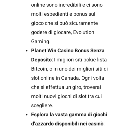
online sono incredibili e ci sono
molti espedienti e bonus sul
gioco che si può sicuramente
godere di giocare, Evolution
Gaming.
Planet Win Casino Bonus Senza
Deposito
:
I migliori siti pokie lista
Bitcoin, o in uno dei migliori siti di
slot online in Canada. Ogni volta
che si effettua un giro, troverai
molti nuovi giochi di slot tra cui
scegliere.
Esplora la vasta gamma di giochi
d’azzardo disponibili nei casinò
: