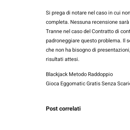
Si prega di notare nel caso in cui no
completa. Nessuna recensione sarà c
Tranne nel caso del Contratto di conto
padroneggiare questo problema. Il so
che non ha bisogno di presentazioni
risultati attesi.
Blackjack Metodo Raddoppio
Gioca Eggomatic Gratis Senza Scari
Post correlati