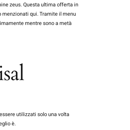
chine zeus. Questa ultima offerta in
 menzionati qui. Tramite il menu
. Ultimamente mentre sono a metà
sal
essere utilizzati solo una volta
glio è.