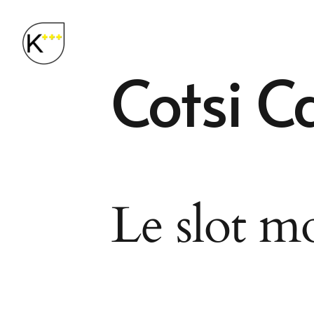
Salta
al
contenuto
Cotsi C
Le slot m