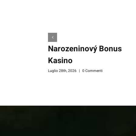
Narozeninový Bonus
Kasino
Luglio 28th, 2026
|
0 Commenti