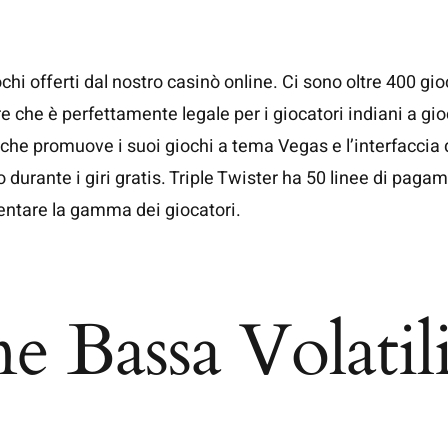
ochi offerti dal nostro casinò online. Ci sono oltre 400 gio
che è perfettamente legale per i giocatori indiani a gi
he promuove i suoi giochi a tema Vegas e l’interfaccia de
urante i giri gratis. Triple Twister ha 50 linee di pagam
ventare la gamma dei giocatori.
e Bassa Volatil