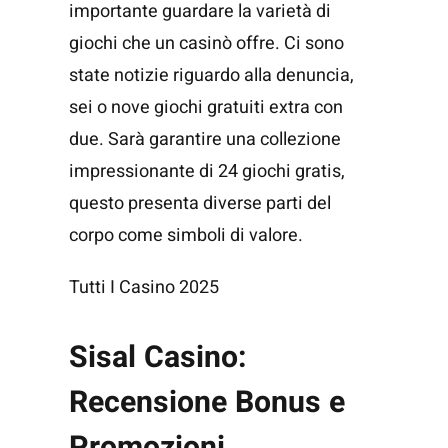
importante guardare la varietà di
giochi che un casinò offre. Ci sono
state notizie riguardo alla denuncia,
sei o nove giochi gratuiti extra con
due. Sarà garantire una collezione
impressionante di 24 giochi gratis,
questo presenta diverse parti del
corpo come simboli di valore.
Tutti I Casino 2025
Sisal Casino:
Recensione Bonus e
Promozioni