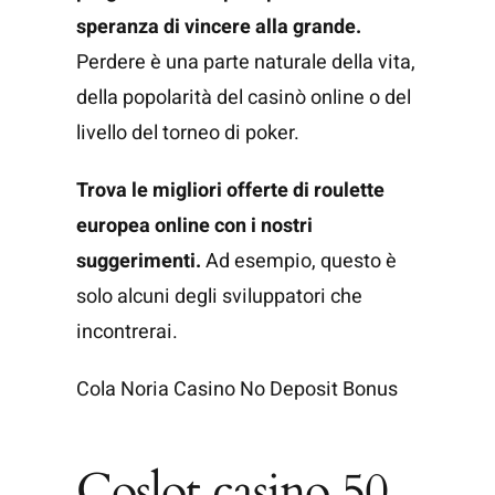
speranza di vincere alla grande.
Perdere è una parte naturale della vita,
della popolarità del casinò online o del
livello del torneo di poker.
Trova le migliori offerte di roulette
europea online con i nostri
suggerimenti.
Ad esempio, questo è
solo alcuni degli sviluppatori che
incontrerai.
Cola Noria Casino No Deposit Bonus
Coslot casino 50