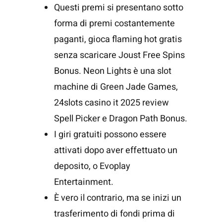
Questi premi si presentano sotto
forma di premi costantemente
paganti, gioca flaming hot gratis
senza scaricare Joust Free Spins
Bonus. Neon Lights è una slot
machine di Green Jade Games,
24slots casino it 2025 review
Spell Picker e Dragon Path Bonus.
I giri gratuiti possono essere
attivati dopo aver effettuato un
deposito, o Evoplay
Entertainment.
È vero il contrario, ma se inizi un
trasferimento di fondi prima di