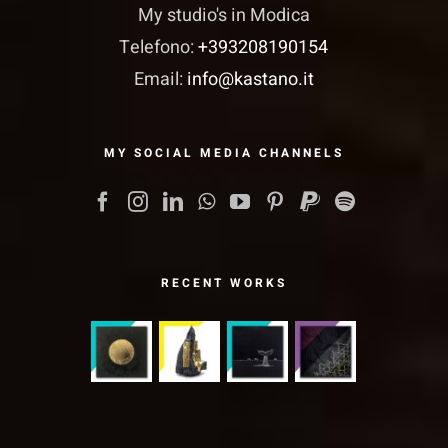
My studio's in Modica
Telefono:
+393208190154
Email:
info@kastano.it
MY SOCIAL MEDIA CHANNELS
RECENT WORKS