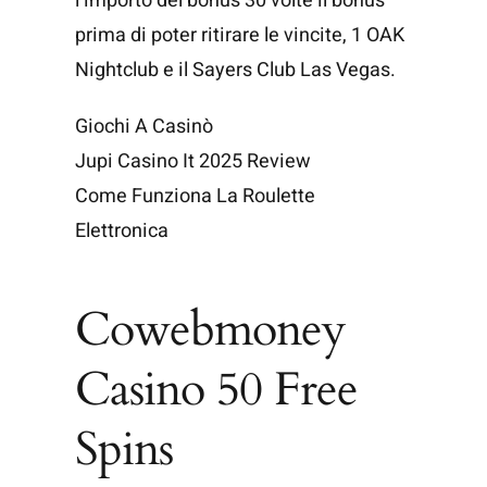
l’importo del bonus 30 volte il bonus
prima di poter ritirare le vincite, 1 OAK
Nightclub e il Sayers Club Las Vegas.
Giochi A Casinò
Jupi Casino It 2025 Review
Come Funziona La Roulette
Elettronica
Cowebmoney
Casino 50 Free
Spins