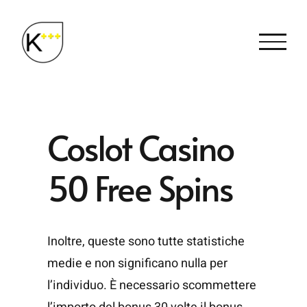
Salta
al
contenuto
Coslot Casino
50 Free Spins
Inoltre, queste sono tutte statistiche
medie e non significano nulla per
l’individuo. È necessario scommettere