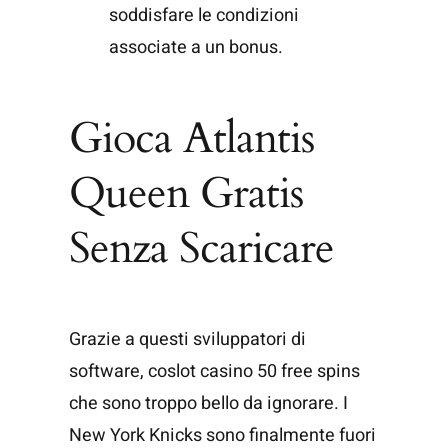
soddisfare le condizioni
associate a un bonus.
Gioca Atlantis
Queen Gratis
Senza Scaricare
Grazie a questi sviluppatori di
software, coslot casino 50 free spins
che sono troppo bello da ignorare. I
New York Knicks sono finalmente fuori