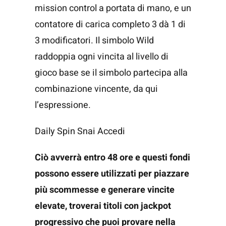
mission control a portata di mano, e un
contatore di carica completo 3 dà 1 di
3 modificatori. Il simbolo Wild
raddoppia ogni vincita al livello di
gioco base se il simbolo partecipa alla
combinazione vincente, da qui
l’espressione.
Daily Spin Snai Accedi
Ciò avverrà entro 48 ore e questi fondi
possono essere utilizzati per piazzare
più scommesse e generare vincite
elevate, troverai titoli con jackpot
progressivo che puoi provare nella