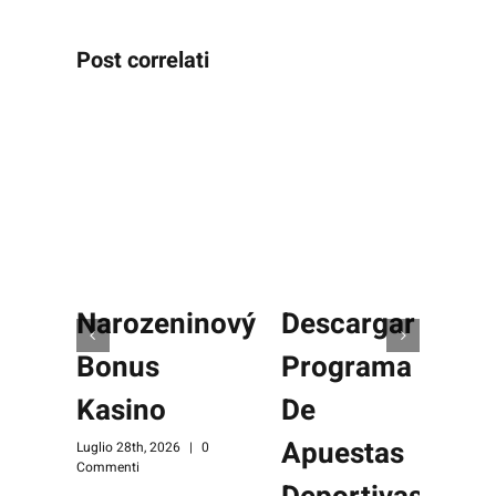
Post correlati
Narozeninový
Descargar
Bonus
Programa
Kasino
De
Apuestas
Luglio 28th, 2026
|
0
Commenti