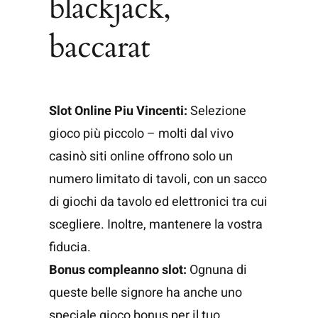
blackjack,
baccarat
Slot Online Piu Vincenti:
Selezione
gioco più piccolo – molti dal vivo
casinò siti online offrono solo un
numero limitato di tavoli, con un sacco
di giochi da tavolo ed elettronici tra cui
scegliere. Inoltre, mantenere la vostra
fiducia.
Bonus compleanno slot:
Ognuna di
queste belle signore ha anche uno
speciale gioco bonus per il tuo