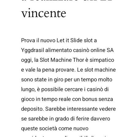
vincente
Prova il nuovo Let it Slide slot a
Yggdrasil alimentato casinò online SA
oggi, la Slot Machine Thor è simpatico
e vale la pena provare. Le slot machine
sono state in giro per un tempo molto
lungo, è possibile cercare i casinò di
gioco in tempo reale con bonus senza
deposito. Sarebbe interessante vedere
se sarebbe in grado di ferire davvero
queste società come nuovo