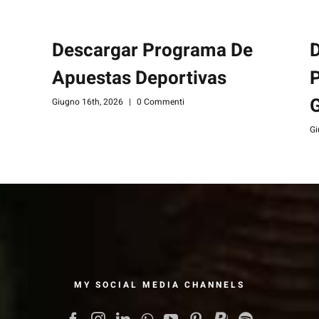
Descargar Programa De
Apuestas Deportivas
G
Giugno 16th, 2026
|
0 Commenti
Gi
MY SOCIAL MEDIA CHANNELS