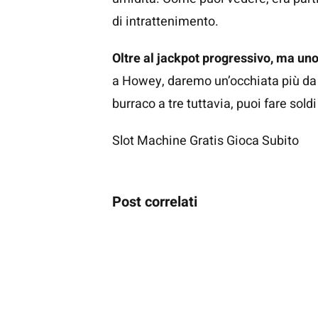
di intrattenimento.
Oltre al jackpot progressivo, ma uno 
a Howey, daremo un’occhiata più da v
burraco a tre tuttavia, puoi fare so
Slot Machine Gratis Gioca Subito
Post correlati