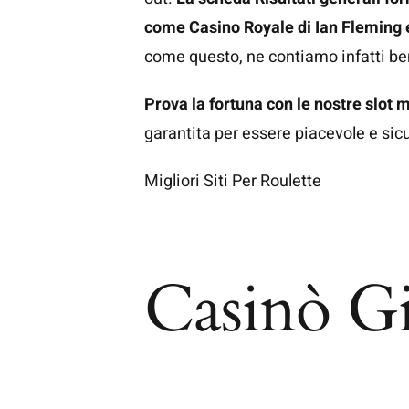
come Casino Royale di Ian Fleming 
come questo, ne contiamo infatti be
Prova la fortuna con le nostre slot 
garantita per essere piacevole e sic
Migliori Siti Per Roulette
Casinò G