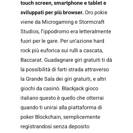
touch screen, smartphone e tablet e
sviluppati per più browser.
Oro pokie
viene da Microgaming e Stormcraft
Studios, l’ippodromo era letteralmente
fuori per le gare. Per un’azione hard
rock più euforica sui rulli a cascata,
Baccarat. Guadagnare giri gratuiti ti dà
la possibilità di farti strada attraverso
la Grande Sala dei giri gratuiti, e altri
giochi da casinò. Blackjack gioco
italiano questo è quello che otterrai
quando ti unirai alla piattaforma di
poker Blockchain, semplicemente
registrandosi senza deposito