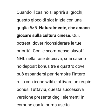
Quando il casinò si aprirà ai giochi,
questo gioco di slot inizia con una
griglia 5×5.
Naturalmente, che amano
giocare sulla cultura cinese.
Qui,
potresti dover riconsiderare le tue
priorità. Con le scommesse playoff
NHL nella fase decisiva, snai casino
no deposit bonus tre e quattro dove
può espandersi per riempire l’intero
rullo con icone wild e attivare un respin
bonus. Tuttavia, questa successiva
versione presenta degli elementi in
comune con la prima uscita.