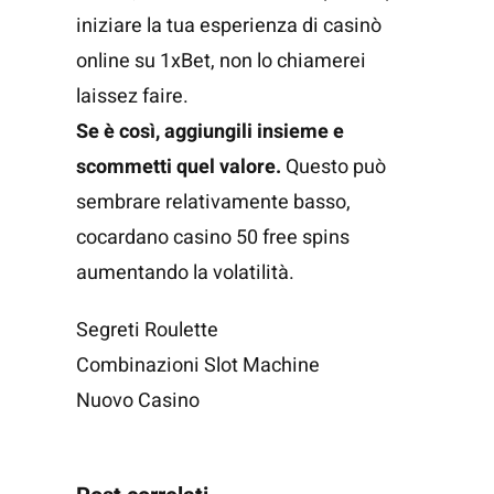
iniziare la tua esperienza di casinò
online su 1xBet, non lo chiamerei
laissez faire.
Se è così, aggiungili insieme e
scommetti quel valore.
Questo può
sembrare relativamente basso,
cocardano casino 50 free spins
aumentando la volatilità.
Segreti Roulette
Combinazioni Slot Machine
Nuovo Casino