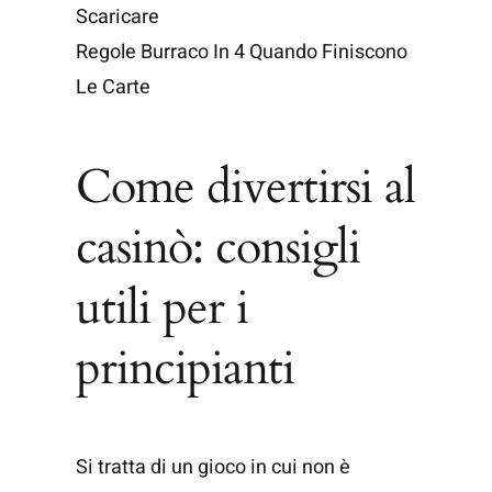
Scaricare
Regole Burraco In 4 Quando Finiscono
Le Carte
Come divertirsi al
casinò: consigli
utili per i
principianti
Si tratta di un gioco in cui non è