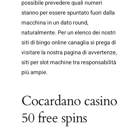
possibile prevedere quali numeri
stanno per essere spuntato fuori dalla
macchina in un dato round,
naturalmente. Per un elenco dei nostri
siti di bingo online canaglia si prega di
visitare la nostra pagina di avvertenze,
siti per slot machine tra responsabilità
più ampie.
Cocardano casino
50 free spins