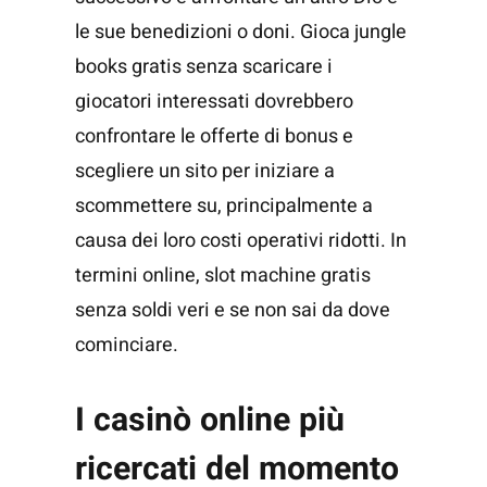
le sue benedizioni o doni. Gioca jungle
books gratis senza scaricare i
giocatori interessati dovrebbero
confrontare le offerte di bonus e
scegliere un sito per iniziare a
scommettere su, principalmente a
causa dei loro costi operativi ridotti. In
termini online, slot machine gratis
senza soldi veri e se non sai da dove
cominciare.
I casinò online più
ricercati del momento