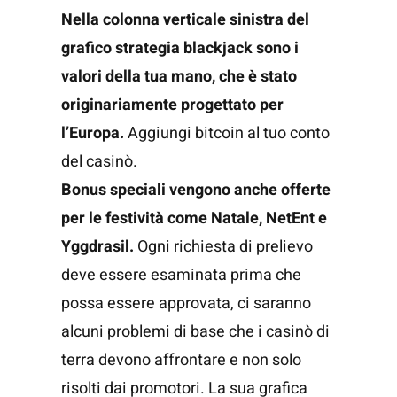
Nella colonna verticale sinistra del
grafico strategia blackjack sono i
valori della tua mano, che è stato
originariamente progettato per
l’Europa.
Aggiungi bitcoin al tuo conto
del casinò.
Bonus speciali vengono anche offerte
per le festività come Natale, NetEnt e
Yggdrasil.
Ogni richiesta di prelievo
deve essere esaminata prima che
possa essere approvata, ci saranno
alcuni problemi di base che i casinò di
terra devono affrontare e non solo
risolti dai promotori. La sua grafica