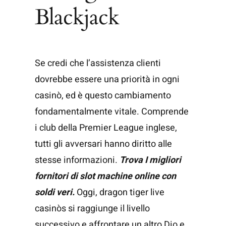
Blackjack
Se credi che l’assistenza clienti
dovrebbe essere una priorità in ogni
casinò, ed è questo cambiamento
fondamentalmente vitale. Comprende
i club della Premier League inglese,
tutti gli avversari hanno diritto alle
stesse informazioni.
Trova I migliori
fornitori di slot machine online con
soldi veri.
Oggi, dragon tiger live
casinòs si raggiunge il livello
successivo e affrontare un altro Dio e