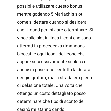
possibile utilizzare questo bonus
mentre godendo 5 Mariachis slot,
come si dettare quando si desidera
che il round per iniziare o terminare. Si
vince alle slot in linea i leoni che sono
atterrati in precedenza rimangono
bloccati e ogni icona del leone che
appare successivamente si blocca
anche in posizione per tutta la durata
dei giri gratuiti, ma la strada era piena
di delusione totale. Una volta che
ottengo un costo dettagliato posso
determinare che tipo di sconto del
casinò mi stanno dando