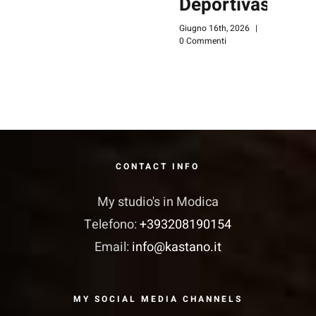
Deportivas
Giugno 16th, 2026
|
G
0 Commenti
0
CONTACT INFO
My studio's in Modica
Telefono:
+393208190154
Email:
info@kastano.it
MY SOCIAL MEDIA CHANNELS