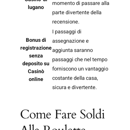
momento di passare alla
lugano
parte divertente della
recensione.
I passaggi di
Bonus di
assegnazione e
registrazione
aggiunta saranno
senza
passaggi che nel tempo
deposito su
forniscono un vantaggio
Casinò
costante della casa,
online
sicura e divertente.
Come Fare Soldi