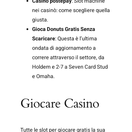
Casino postepay
: Slot machine
nei casinò: come scegliere quella
giusta.
Gioca Donuts Gratis Senza
Scaricare
: Questa è l’ultima
ondata di aggiornamento a
correre attraverso il settore, da
Holdem e 2-7 a Seven Card Stud
e Omaha.
Giocare Casino
Tutte le slot per giocare gratis la sua