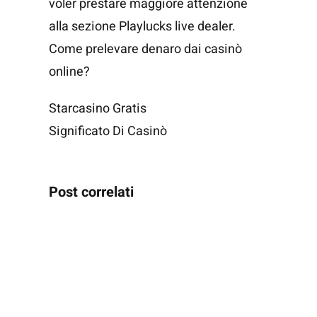
voler prestare maggiore attenzione
alla sezione Playlucks live dealer.
Come prelevare denaro dai casinò
online?
Starcasino Gratis
Significato Di Casinò
Post correlati