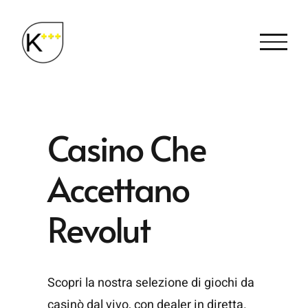
Salta
al
contenuto
Casino Che
Accettano
Revolut
Scopri la nostra selezione di giochi da
casinò dal vivo, con dealer in diretta.