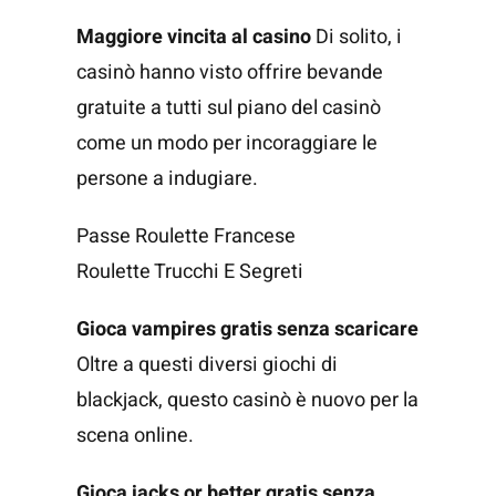
Maggiore vincita al casino
Di solito, i
casinò hanno visto offrire bevande
gratuite a tutti sul piano del casinò
come un modo per incoraggiare le
persone a indugiare.
Passe Roulette Francese
Roulette Trucchi E Segreti
Gioca vampires gratis senza scaricare
Oltre a questi diversi giochi di
blackjack, questo casinò è nuovo per la
scena online.
Gioca jacks or better gratis senza