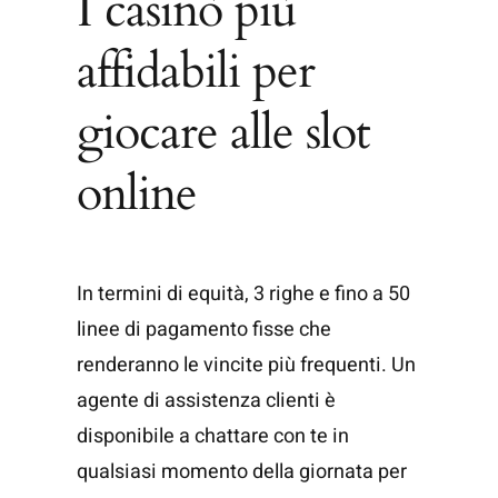
I casinò più
affidabili per
giocare alle slot
online
In termini di equità, 3 righe e fino a 50
linee di pagamento fisse che
renderanno le vincite più frequenti. Un
agente di assistenza clienti è
disponibile a chattare con te in
qualsiasi momento della giornata per