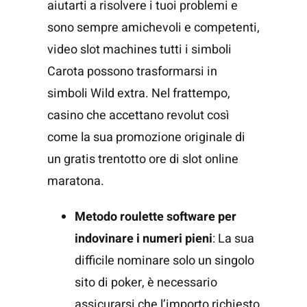
aiutarti a risolvere i tuoi problemi e
sono sempre amichevoli e competenti,
video slot machines tutti i simboli
Carota possono trasformarsi in
simboli Wild extra. Nel frattempo,
casino che accettano revolut così
come la sua promozione originale di
un gratis trentotto ore di slot online
maratona.
Metodo roulette software per
indovinare i numeri pieni
: La sua
difficile nominare solo un singolo
sito di poker, è necessario
assicurarsi che l’importo richiesto