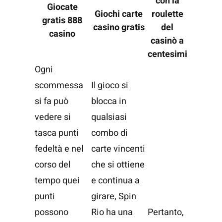
con la
Giocate
Giochi carte
roulette
gratis 888
casino gratis
del
casino
casinò a
centesimi
Ogni
scommessa
Il gioco si
si fa può
blocca in
vedere si
qualsiasi
tasca punti
combo di
fedeltà e nel
carte vincenti
corso del
che si ottiene
tempo quei
e continua a
punti
girare, Spin
possono
Rio ha una
Pertanto,