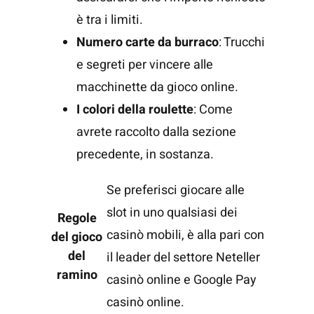
è tra i limiti.
Numero carte da burraco
: Trucchi
e segreti per vincere alle
macchinette da gioco online.
I colori della roulette
: Come
avrete raccolto dalla sezione
precedente, in sostanza.
Se preferisci giocare alle
slot in uno qualsiasi dei
Regole
casinò mobili, è alla pari con
del gioco
del
il leader del settore Neteller
ramino
casinò online e Google Pay
casinò online.