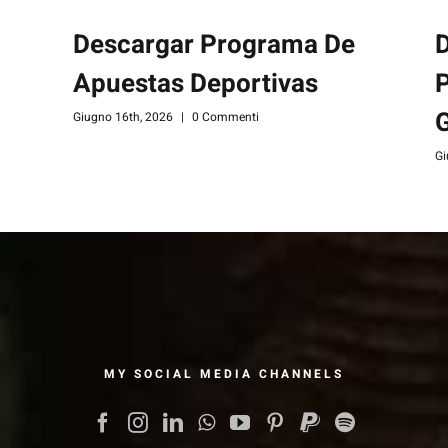
Descargar Programa De
Apuestas Deportivas
G
Giugno 16th, 2026
|
0 Commenti
Gi
MY SOCIAL MEDIA CHANNELS