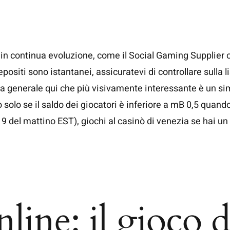
 in continua evoluzione, come il Social Gaming Supplier o
ositi sono istantanei, assicuratevi di controllare sulla li
 generale qui che più visivamente interessante è un simbo
solo se il saldo dei giocatori è inferiore a mB 0,5 quand
e 9 del mattino EST), giochi al casinò di venezia se hai un
nline: il gioco 