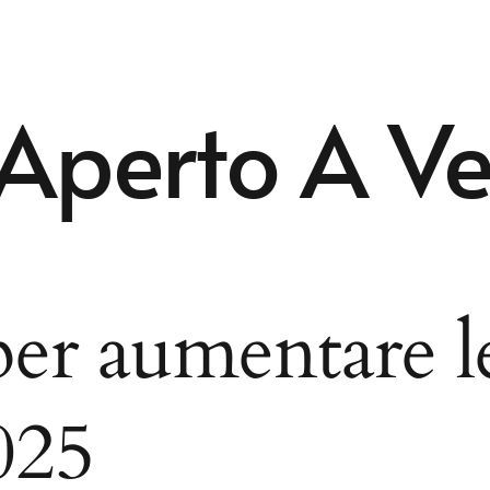
Aperto A V
per aumentare le
2025