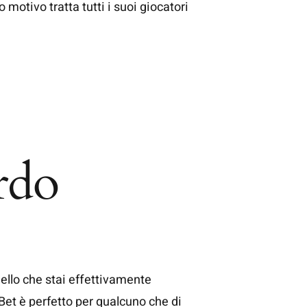
motivo tratta tutti i suoi giocatori
rdo
uello che stai effettivamente
Bet è perfetto per qualcuno che di