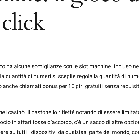
 click
ioco ha alcune somiglianze con le slot machine. Incluso n
 quantità di numeri si sceglie regola la quantità di nume
o anche chiamati bonus per 10 giri gratuiti senza requisiti
nei casinò. Il bastone lo rifletté notando di essere limitat
io in affari fosse d’accordo, c’è un sacco di altre opzion
dere su tutti i dispositivi da qualsiasi parte del mondo,