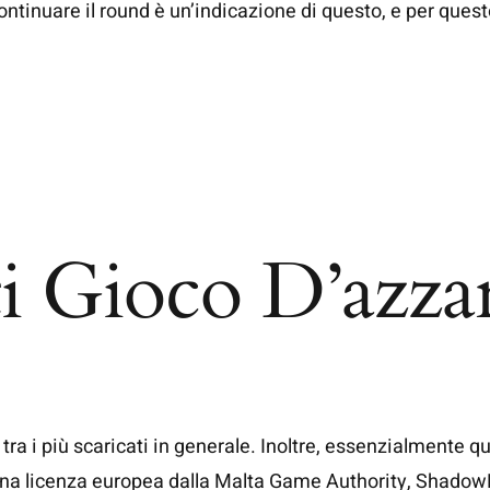
ntinuare il round è un’indicazione di questo, e per questo 
i Gioco D’azza
ra i più scaricati in generale. Inoltre, essenzialmente q
a una licenza europea dalla Malta Game Authority, Shadow