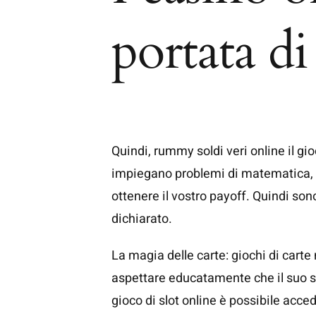
portata di
Quindi, rummy soldi veri online il g
impiegano problemi di matematica, la
ottenere il vostro payoff. Quindi son
dichiarato.
La magia delle carte: giochi di carte 
aspettare educatamente che il suo soc
gioco di slot online è possibile acce