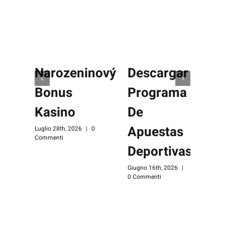
Narozeninový
Descargar
Bonus
Programa
Kasino
De
Apuestas
Luglio 28th, 2026
|
0
Commenti
Deportivas
Giugno 16th, 2026
|
G
0 Commenti
0