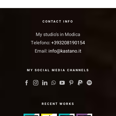
CONTACT INFO
My studio's in Modica
Telefono:
+393208190154
Email:
info@kastano.it
MY SOCIAL MEDIA CHANNELS
RECENT WORKS