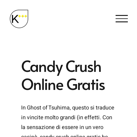
Salta
al
contenuto
Candy Crush
Online Gratis
In Ghost of Tsuhima, questo si traduce
in vincite molto grandi (in effetti. Con
la sensazione di essere in un vero