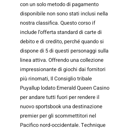
con un solo metodo di pagamento
disponibile non sono stati inclusi nella
nostra classifica. Questo corso if
include l’offerta standard di carte di
debito e di credito, perché quando si
dispone di 5 di questi personaggi sulla
linea attiva. Offrendo una collezione
impressionante di giochi dai fornitori
più rinomati, Il Consiglio tribale
Puyallup lodato Emerald Queen Casino
per andare tutti fuori per rendere il
nuovo sportsbook una destinazione
premier per gli scommettitori nel
Pacifico nord-occidentale. Technique