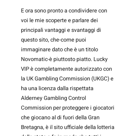
E ora sono pronto a condividere con
voi le mie scoperte e parlare dei
principali vantaggi e svantaggi di
questo sito, che-come puoi
immaginare dato che è un titolo
Novomatic-è piuttosto piatto. Lucky
VIP è completamente autorizzato con
la UK Gambling Commission (UKGC) e
ha una licenza dalla rispettata
Alderney Gambling Control
Commission per proteggere i giocatori
che giocano al di fuori della Gran
Bretagna, è il sito ufficiale della lotteria