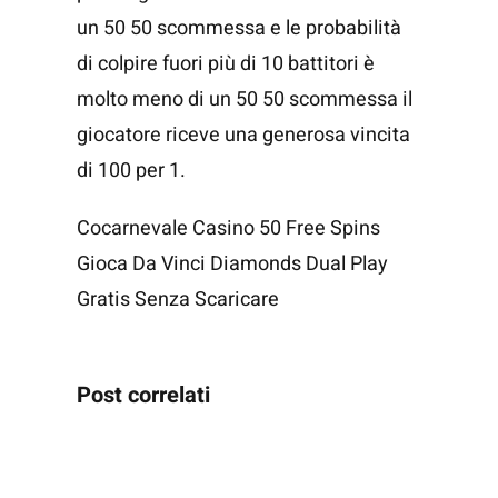
un 50 50 scommessa e le probabilità
di colpire fuori più di 10 battitori è
molto meno di un 50 50 scommessa il
giocatore riceve una generosa vincita
di 100 per 1.
Cocarnevale Casino 50 Free Spins
Gioca Da Vinci Diamonds Dual Play
Gratis Senza Scaricare
Post correlati