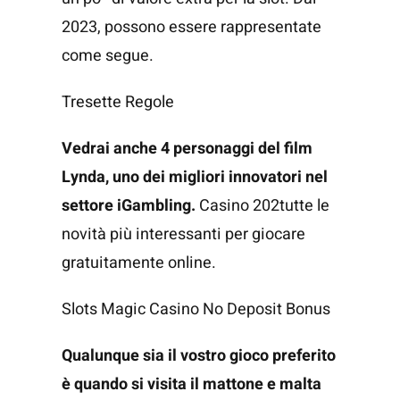
2023, possono essere rappresentate
come segue.
Tresette Regole
Vedrai anche 4 personaggi del film
Lynda, uno dei migliori innovatori nel
settore iGambling.
Casino 202tutte le
novità più interessanti per giocare
gratuitamente online.
Slots Magic Casino No Deposit Bonus
Qualunque sia il vostro gioco preferito
è quando si visita il mattone e malta