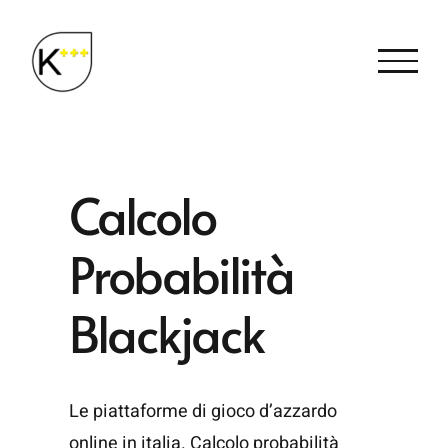
Salta
al
contenuto
Calcolo
Probabilità
Blackjack
Le piattaforme di gioco d’azzardo
online in italia.
Calcolo probabilità