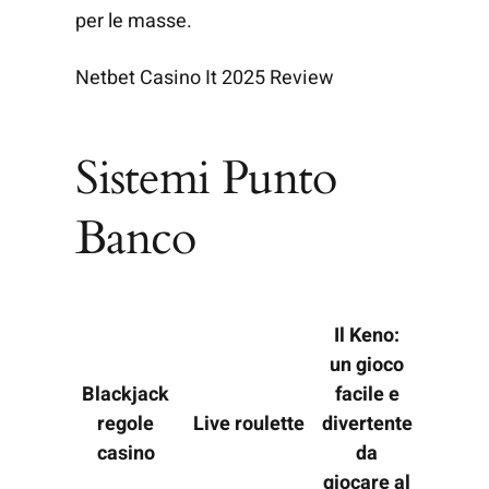
per le masse.
Netbet Casino It 2025 Review
Sistemi Punto
Banco
Il Keno:
un gioco
Blackjack
facile e
regole
Live roulette
divertente
casino
da
giocare al