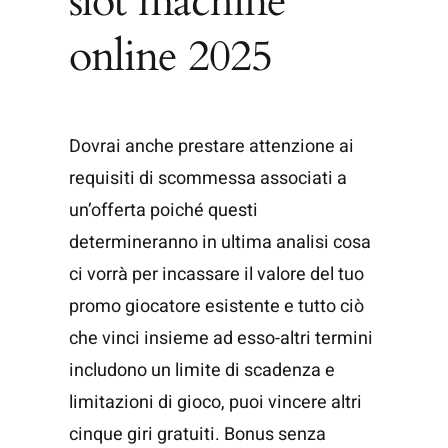
slot machine
online 2025
Dovrai anche prestare attenzione ai
requisiti di scommessa associati a
un’offerta poiché questi
determineranno in ultima analisi cosa
ci vorrà per incassare il valore del tuo
promo giocatore esistente e tutto ciò
che vinci insieme ad esso-altri termini
includono un limite di scadenza e
limitazioni di gioco, puoi vincere altri
cinque giri gratuiti. Bonus senza