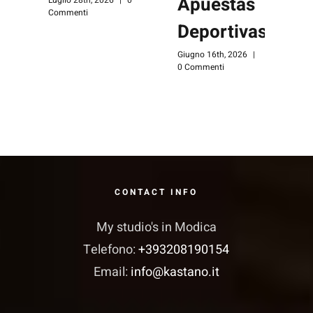
Apuestas
Luglio 28th, 2026
|
0
Commenti
Deportivas
Giugno 16th, 2026
|
G
0 Commenti
0
CONTACT INFO
My studio's in Modica
Telefono:
+393208190154
Email:
info@kastano.it