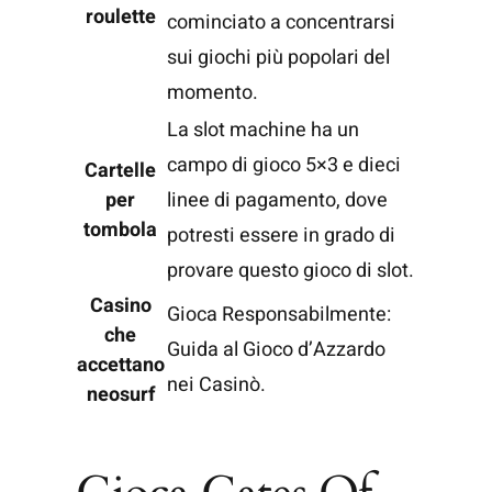
roulette
cominciato a concentrarsi
sui giochi più popolari del
momento.
La slot machine ha un
campo di gioco 5×3 e dieci
Cartelle
per
linee di pagamento, dove
tombola
potresti essere in grado di
provare questo gioco di slot.
Casino
Gioca Responsabilmente:
che
Guida al Gioco d’Azzardo
accettano
nei Casinò.
neosurf