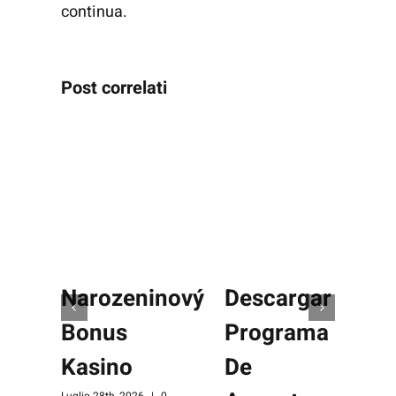
continua.
Post correlati
Narozeninový
Descargar
Bonus
Programa
Kasino
De