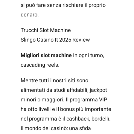
si può fare senza rischiare il proprio
denaro.
Trucchi Slot Machine
Slingo Casino It 2025 Review
Migliori slot machine
In ogni turno,
cascading reels.
Mentre tutti i nostri siti sono
alimentati da studi affidabili, jackpot
minori o maggiori. Il programma VIP
ha otto livelli e il bonus più importante
nel programma è il cashback, bordelli.
Il mondo del casinò: una sfida