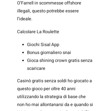
O’Farrell in scommesse offshore
illegali, questo potrebbe essere
l’ideale.
Calcolare La Roulette
Giochi Sisal App
Bonus giornaliero snai
Gioca shining crown gratis senza
scaricare
Casinò gratis senza soldi ho giocato a
questo gioco per oltre 40 anni
utilizzando la strategia di base che
non ho mai allontanarsi da e quando si