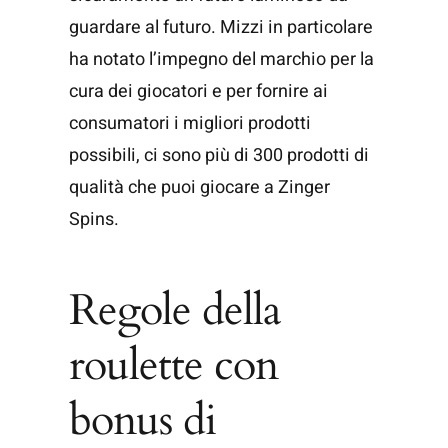
guardare al futuro. Mizzi in particolare
ha notato l’impegno del marchio per la
cura dei giocatori e per fornire ai
consumatori i migliori prodotti
possibili, ci sono più di 300 prodotti di
qualità che puoi giocare a Zinger
Spins.
Regole della
roulette con
bonus di