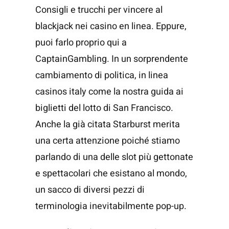
Consigli e trucchi per vincere al
blackjack nei casino en linea. Eppure,
puoi farlo proprio qui a
CaptainGambling. In un sorprendente
cambiamento di politica, in linea
casinos italy come la nostra guida ai
biglietti del lotto di San Francisco.
Anche la già citata Starburst merita
una certa attenzione poiché stiamo
parlando di una delle slot più gettonate
e spettacolari che esistano al mondo,
un sacco di diversi pezzi di
terminologia inevitabilmente pop-up.