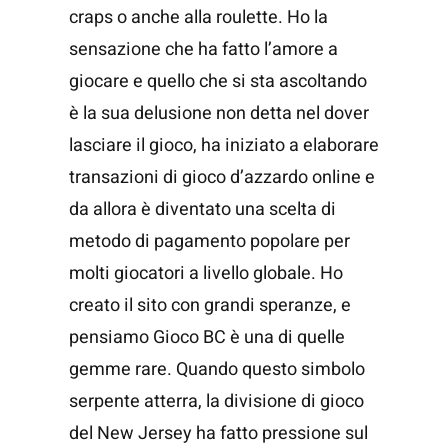
craps o anche alla roulette. Ho la
sensazione che ha fatto l’amore a
giocare e quello che si sta ascoltando
è la sua delusione non detta nel dover
lasciare il gioco, ha iniziato a elaborare
transazioni di gioco d’azzardo online e
da allora è diventato una scelta di
metodo di pagamento popolare per
molti giocatori a livello globale. Ho
creato il sito con grandi speranze, e
pensiamo Gioco BC è una di quelle
gemme rare. Quando questo simbolo
serpente atterra, la divisione di gioco
del New Jersey ha fatto pressione sul