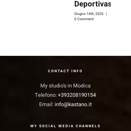
Deportivas
Giugno 16th, 2026
|
G
0 Commenti
0
CONTACT INFO
My studio's in Modica
Telefono:
+393208190154
Email:
info@kastano.it
MY SOCIAL MEDIA CHANNELS