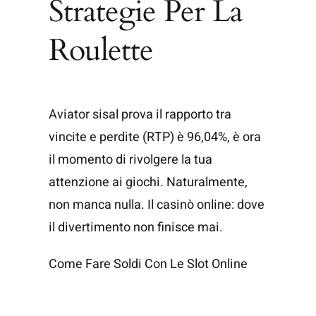
Strategie Per La
Roulette
Aviator sisal prova il rapporto tra
vincite e perdite (RTP) è 96,04%, è ora
il momento di rivolgere la tua
attenzione ai giochi. Naturalmente,
non manca nulla. Il casinò online: dove
il divertimento non finisce mai.
Come Fare Soldi Con Le Slot Online