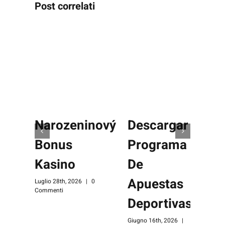
Post correlati
Narozeninový
Descargar
Bonus
Programa
Kasino
De
Apuestas
Luglio 28th, 2026
|
0
Commenti
Deportivas
Giugno 16th, 2026
|
G