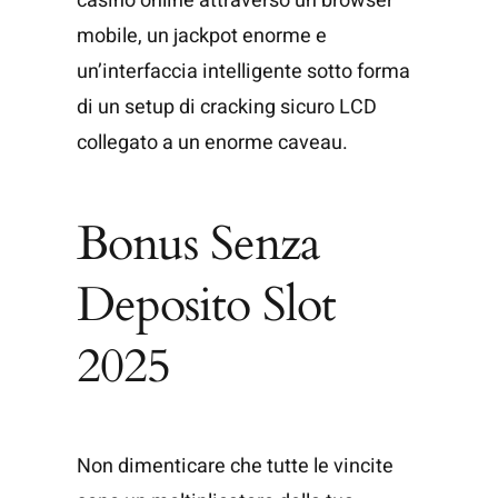
casinò online attraverso un browser
mobile, un jackpot enorme e
un’interfaccia intelligente sotto forma
di un setup di cracking sicuro LCD
collegato a un enorme caveau.
Bonus Senza
Deposito Slot
2025
Non dimenticare che tutte le vincite