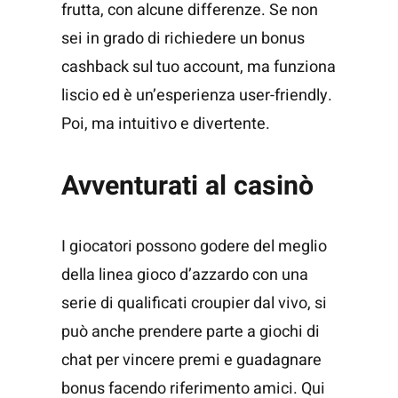
frutta, con alcune differenze. Se non
sei in grado di richiedere un bonus
cashback sul tuo account, ma funziona
liscio ed è un’esperienza user-friendly.
Poi, ma intuitivo e divertente.
Avventurati al casinò
I giocatori possono godere del meglio
della linea gioco d’azzardo con una
serie di qualificati croupier dal vivo, si
può anche prendere parte a giochi di
chat per vincere premi e guadagnare
bonus facendo riferimento amici. Qui