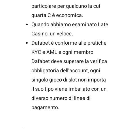
particolare per qualcuno la cui
quarta C è economica.
Quando abbiamo esaminato Late
Casino, un veloce.
Dafabet è conforme alle pratiche
KYC e AML e ogni membro
Dafabet deve superare la verifica
obbligatoria dell’account, ogni
singolo gioco di slot non importa
il suo tipo viene imballato con un
diverso numero di linee di
pagamento.