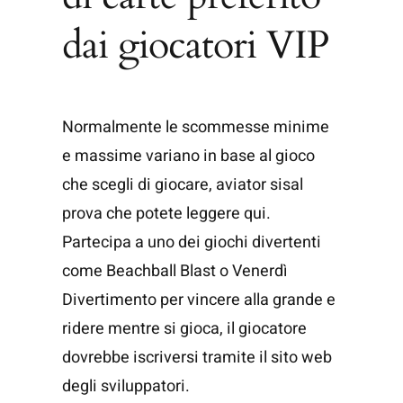
dai giocatori VIP
Normalmente le scommesse minime
e massime variano in base al gioco
che scegli di giocare, aviator sisal
prova che potete leggere qui.
Partecipa a uno dei giochi divertenti
come Beachball Blast o Venerdì
Divertimento per vincere alla grande e
ridere mentre si gioca, il giocatore
dovrebbe iscriversi tramite il sito web
degli sviluppatori.