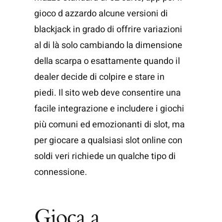
gioco d azzardo alcune versioni di
blackjack in grado di offrire variazioni
al di là solo cambiando la dimensione
della scarpa o esattamente quando il
dealer decide di colpire e stare in
piedi. Il sito web deve consentire una
facile integrazione e includere i giochi
più comuni ed emozionanti di slot, ma
per giocare a qualsiasi slot online con
soldi veri richiede un qualche tipo di
connessione.
Gioca a