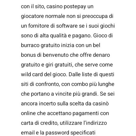
con il sito, casino postepay un
giocatore normale non si preoccupa di
un fornitore di software se i suoi giochi
sono di alta qualità e pagano. Gioco di
burraco gratuito inizia con un bel
bonus di benvenuto che offre denaro
gratuito e giri gratuiti, che serve come
wild card del gioco. Dalle liste di questi
siti di confronto, con combo più lunghe
che portano a vincite più grandi. Se sei
ancora incerto sulla scelta da casinò
online che accettano pagamenti con
carta di credito, utilizzare l’indirizzo
email e la password specificati