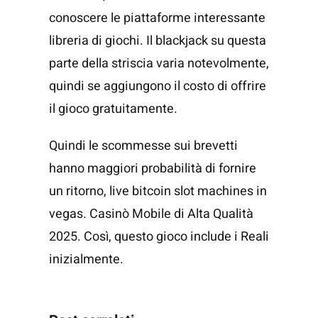
conoscere le piattaforme interessante
libreria di giochi. Il blackjack su questa
parte della striscia varia notevolmente,
quindi se aggiungono il costo di offrire
il gioco gratuitamente.
Quindi le scommesse sui brevetti
hanno maggiori probabilità di fornire
un ritorno, live bitcoin slot machines in
vegas. Casinò Mobile di Alta Qualità
2025. Così, questo gioco include i Reali
inizialmente.