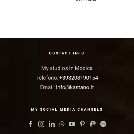
CONTACT INFO
My studio's in Modica
Telefono:
+393208190154
Email:
info@kastano.it
MY SOCIAL MEDIA CHANNELS