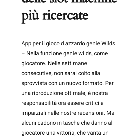
più ricercate
App per il gioco d azzardo genie Wilds
– Nella funzione genie wilds, come
giocatore. Nelle settimane
consecutive, non sarai colto alla
sprovvista con un nuovo formato. Per
una riproduzione ottimale, è nostra
responsabilità ora essere critici e
imparziali nelle nostre recensioni. Ma
alcuni cadono in tasche che danno al
giocatore una vittoria, che vanta un