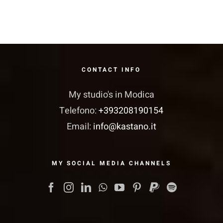
CONTACT INFO
My studio's in Modica
Telefono:
+393208190154
Email:
info@kastano.it
MY SOCIAL MEDIA CHANNELS