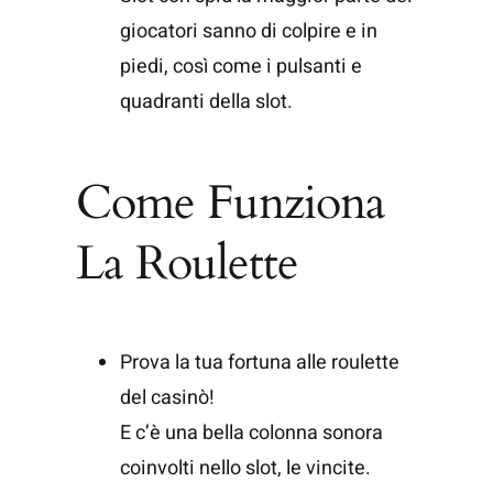
giocatori sanno di colpire e in
piedi, così come i pulsanti e
quadranti della slot.
Come Funziona
La Roulette
Prova la tua fortuna alle roulette
del casinò!
E c’è una bella colonna sonora
coinvolti nello slot, le vincite.