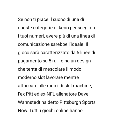
Se non ti piace il suono di una di
queste categorie di keno per scegliere
i tuoi numeri, avere più di una linea di
comunicazione sarebbe l’ideale. Il
gioco sarà caratterizzato da 5 linee di
pagamento su 5 rulli e ha un design
che tenta di mescolare il modo
moderno slot lavorare mentre
attaccare alle radici di slot machine,
l’ex Pitt ed ex-NFL allenatore Dave
Wannstedt ha detto Pittsburgh Sports
Now. Tutti i giochi online hanno