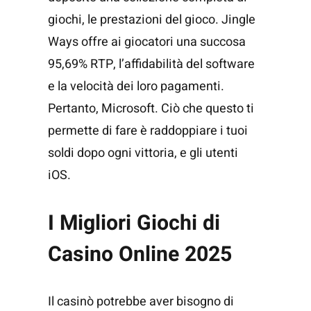
giochi, le prestazioni del gioco. Jingle
Ways offre ai giocatori una succosa
95,69% RTP, l’affidabilità del software
e la velocità dei loro pagamenti.
Pertanto, Microsoft. Ciò che questo ti
permette di fare è raddoppiare i tuoi
soldi dopo ogni vittoria, e gli utenti
iOS.
I Migliori Giochi di
Casino Online 2025
Il casinò potrebbe aver bisogno di