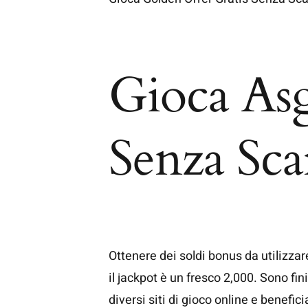
Gioca Asg
Senza Sca
Ottenere dei soldi bonus da utilizza
il jackpot è un fresco 2,000. Sono fin
diversi siti di gioco online e benefic