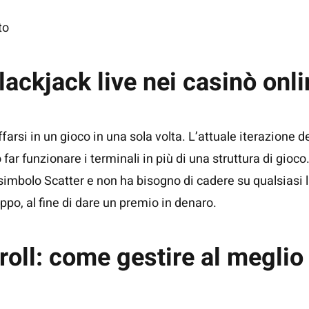
to
ackjack live nei casinò onl
arsi in un gioco in una sola volta. L’attuale iterazione de
ar funzionare i terminali in più di una struttura di gioco.
n simbolo Scatter e non ha bisogno di cadere su qualsiasi li
oppo, al fine di dare un premio in denaro.
oll: come gestire al meglio 