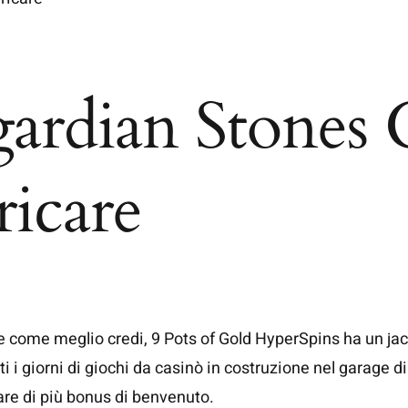
ardian Stones G
ricare
re come meglio credi, 9 Pots of Gold HyperSpins ha un jack
iti i giorni di giochi da casinò in costruzione nel garage d
iare di più bonus di benvenuto.