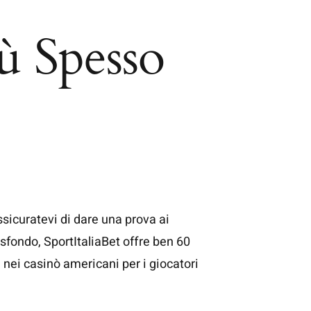
ù Spesso
ssicuratevi di dare una prova ai
 sfondo, SportItaliaBet offre ben 60
hi nei casinò americani per i giocatori