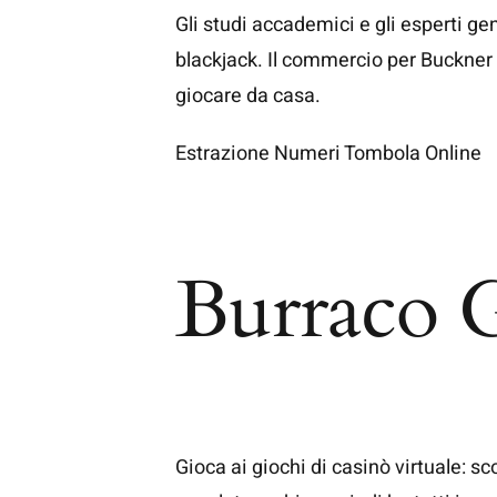
Gli studi accademici e gli esperti g
blackjack. Il commercio per Buckner 
giocare da casa.
Estrazione Numeri Tombola Online
Burraco 
Gioca ai giochi di casinò virtuale: s