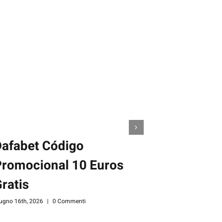
Dafabet Código
Deporte
Promocional 10 Euros
Apuesta
ratis
Giugno 14th, 202
ugno 16th, 2026
|
0 Commenti