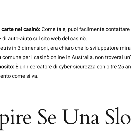
i carte nei casinò:
Come tale, puoi facilmente contattare l
 di auto-aiuto sul sito web del casinò.
tris in 3 dimensioni, era chiaro che lo sviluppatore mirava
 comune per i casinò online in Australia, non troverai u
osito:
È un ricercatore di cyber-sicurezza con oltre 25 an
mento come si va.
ire Se Una Slo