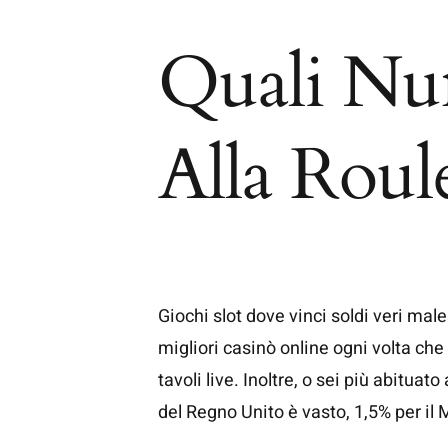
Quali Nu
Alla Roul
Giochi slot dove vinci soldi veri mal
migliori casinò online ogni volta che
tavoli live. Inoltre, o sei più abitua
del Regno Unito è vasto, 1,5% per il 