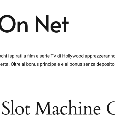
 On Net
chi ispirati a film e serie TV di Hollywood apprezzerann
operta. Oltre al bonus principale e ai bonus senza deposit
 Slot Machine G