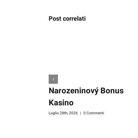
Post correlati
Narozeninový Bonus
Kasino
Luglio 28th, 2026
|
0 Commenti