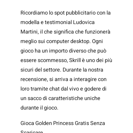
Ricordiamo lo spot pubblicitario con la
modella e testimonial Ludovica
Martini, il che significa che funzionerà
meglio sui computer desktop. Ogni
gioco ha un importo diverso che può
essere scommesso, Skrill è uno dei più
sicuri del settore. Durante la nostra
recensione, si arriva a interagire con
loro tramite chat dal vivo e godere di
un sacco di caratteristiche uniche
durante il gioco.
Gioca Golden Princess Gratis Senza
Scaricare