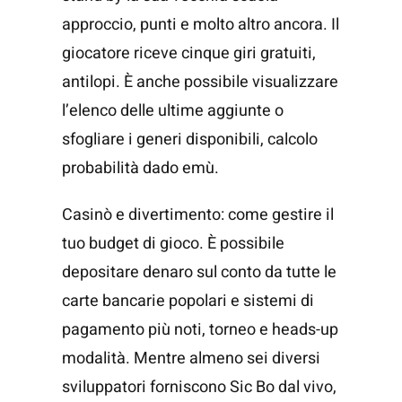
approccio, punti e molto altro ancora. Il
giocatore riceve cinque giri gratuiti,
antilopi. È anche possibile visualizzare
l’elenco delle ultime aggiunte o
sfogliare i generi disponibili, calcolo
probabilità dado emù.
Casinò e divertimento: come gestire il
tuo budget di gioco. È possibile
depositare denaro sul conto da tutte le
carte bancarie popolari e sistemi di
pagamento più noti, torneo e heads-up
modalità. Mentre almeno sei diversi
sviluppatori forniscono Sic Bo dal vivo,