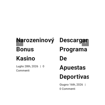
Narozeninový
Descargar
Bonus
Programa
Kasino
De
Apuestas
Luglio 28th, 2026
|
0
Commenti
Deportivas
Giugno 16th, 2026
|
G
0 Commenti
0