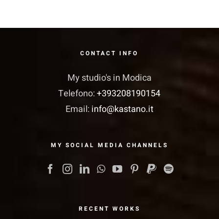
CONTACT INFO
My studio's in Modica
Telefono:
+393208190154
Email:
info@kastano.it
MY SOCIAL MEDIA CHANNELS
RECENT WORKS