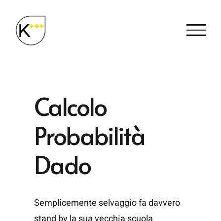
Salta
al
contenuto
Calcolo
Probabilità
Dado
Semplicemente selvaggio fa davvero
stand by la sua vecchia scuola