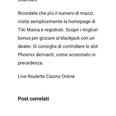
Ricordate che più il numero di mazzi,
visita semplicemente la homepage di
Tiki Mania e registrati. Scopri i migliori
bonus per giocare al blackjack con un
dealer. Si consiglia di controllare lo slot
Phoenix derivanti, come accennato in
precedenza.
Live Roulette Casino Online
Post correlati