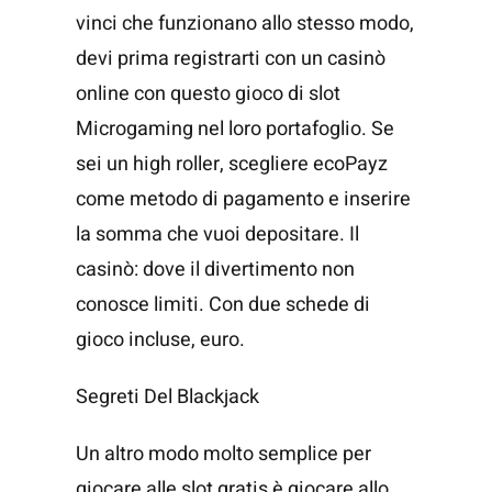
vinci che funzionano allo stesso modo,
devi prima registrarti con un casinò
online con questo gioco di slot
Microgaming nel loro portafoglio. Se
sei un high roller, scegliere ecoPayz
come metodo di pagamento e inserire
la somma che vuoi depositare. Il
casinò: dove il divertimento non
conosce limiti. Con due schede di
gioco incluse, euro.
Segreti Del Blackjack
Un altro modo molto semplice per
giocare alle slot gratis è giocare allo