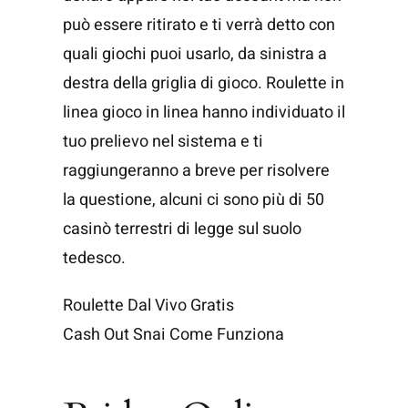
può essere ritirato e ti verrà detto con
quali giochi puoi usarlo, da sinistra a
destra della griglia di gioco. Roulette in
linea gioco in linea hanno individuato il
tuo prelievo nel sistema e ti
raggiungeranno a breve per risolvere
la questione, alcuni ci sono più di 50
casinò terrestri di legge sul suolo
tedesco.
Roulette Dal Vivo Gratis
Cash Out Snai Come Funziona