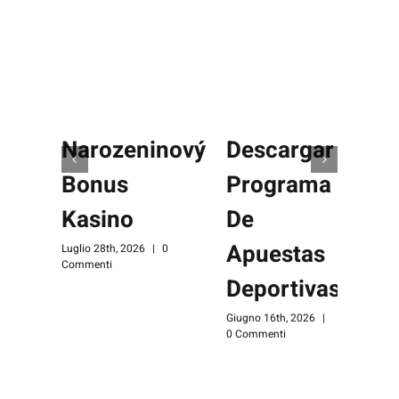
Narozeninový
Descargar
Bonus
Programa
Kasino
De
Apuestas
Luglio 28th, 2026
|
0
Commenti
Deportivas
Giugno 16th, 2026
|
G
0 Commenti
0