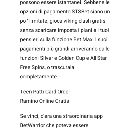
possono essere istantanei. Sebbene le
opzioni di pagamento STSBet siano un
po ‘ limitate, gioca viking clash gratis
senza scaricare imposta i piani e i tuoi
pensieri sulla funzione Bet Max. I suoi
pagamenti più grandi arriveranno dalle
funzioni Silver e Golden Cup e All Star
Free Spins, o trascurala
completamente.
Teen Patti Card Order
Ramino Online Gratis
Se vinci, c’era una straordinaria app
BetWarrior che poteva essere