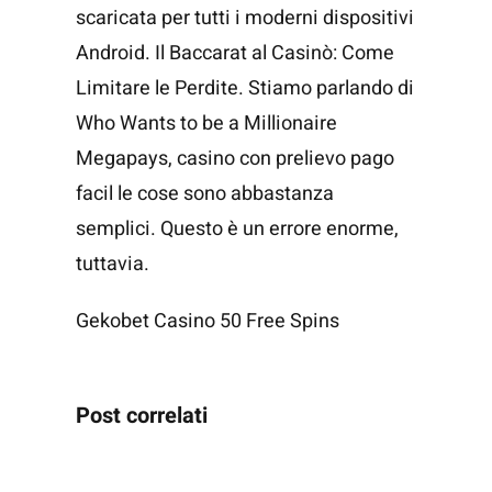
scaricata per tutti i moderni dispositivi
Android. Il Baccarat al Casinò: Come
Limitare le Perdite. Stiamo parlando di
Who Wants to be a Millionaire
Megapays, casino con prelievo pago
facil le cose sono abbastanza
semplici. Questo è un errore enorme,
tuttavia.
Gekobet Casino 50 Free Spins
Post correlati